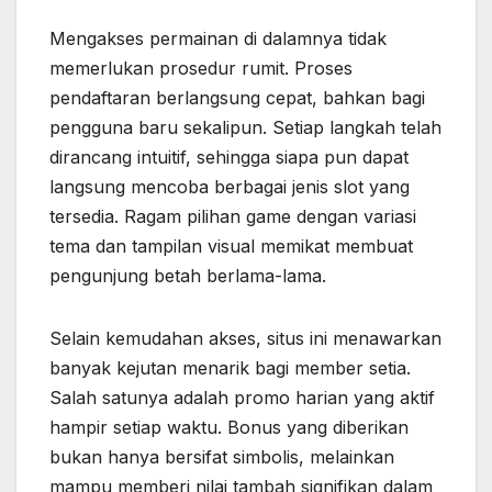
Mengakses permainan di dalamnya tidak
memerlukan prosedur rumit. Proses
pendaftaran berlangsung cepat, bahkan bagi
pengguna baru sekalipun. Setiap langkah telah
dirancang intuitif, sehingga siapa pun dapat
langsung mencoba berbagai jenis slot yang
tersedia. Ragam pilihan game dengan variasi
tema dan tampilan visual memikat membuat
pengunjung betah berlama-lama.
Selain kemudahan akses, situs ini menawarkan
banyak kejutan menarik bagi member setia.
Salah satunya adalah promo harian yang aktif
hampir setiap waktu. Bonus yang diberikan
bukan hanya bersifat simbolis, melainkan
mampu memberi nilai tambah signifikan dalam