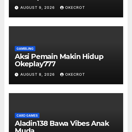
AUGUST 9, 2026
OKECROT
GAMBLING
Aksi Pemain Makin Hidup
Okeplay777
AUGUST 8, 2026
OKECROT
CARD GAMES
Aladin138 Bawa Vibes Anak
Muda