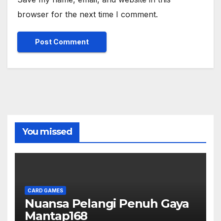
browser for the next time I comment.
You missed
CARD GAMES
Nuansa Pelangi Penuh Gaya
Mantap168