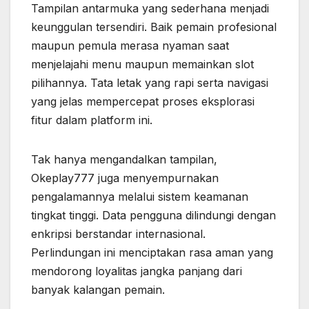
Tampilan antarmuka yang sederhana menjadi
keunggulan tersendiri. Baik pemain profesional
maupun pemula merasa nyaman saat
menjelajahi menu maupun memainkan slot
pilihannya. Tata letak yang rapi serta navigasi
yang jelas mempercepat proses eksplorasi
fitur dalam platform ini.
Tak hanya mengandalkan tampilan,
Okeplay777 juga menyempurnakan
pengalamannya melalui sistem keamanan
tingkat tinggi. Data pengguna dilindungi dengan
enkripsi berstandar internasional.
Perlindungan ini menciptakan rasa aman yang
mendorong loyalitas jangka panjang dari
banyak kalangan pemain.