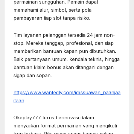
permainan sungguhan. Pemain dapat
memahami alur, simbol, serta pola
pembayaran tiap slot tanpa risiko.
Tim layanan pelanggan tersedia 24 jam non-
stop. Mereka tanggap, profesional, dan siap
memberikan bantuan kapan pun dibutuhkan.
Baik pertanyaan umum, kendala teknis, hingga
bantuan klaim bonus akan ditangani dengan
sigap dan sopan.
https://www.wantedly.com/id/ssuawan_paanjaa
itaan
Okeplay777 terus berinovasi dalam
menyajikan format permainan yang mengikuti
tren terbaru. Rilis game anyar hampir setiap