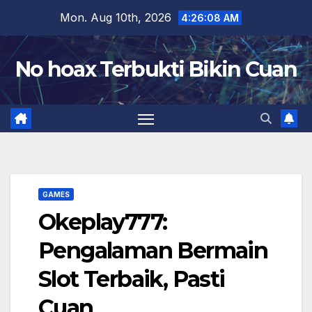
Skip
Mon. Aug 10th, 2026
4:26:09 AM
to
content
No hoax Terbukti Bikin Cuan
GAMES
Okeplay777:
Pengalaman Bermain
Slot Terbaik, Pasti
Cuan