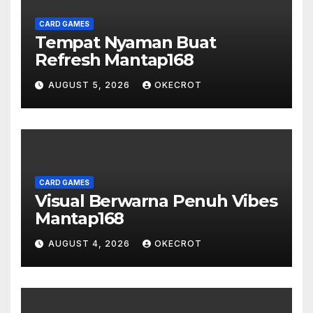
CARD GAMES
Tempat Nyaman Buat
Refresh Mantap168
AUGUST 5, 2026
OKECROT
CARD GAMES
Visual Berwarna Penuh Vibes
Mantap168
AUGUST 4, 2026
OKECROT