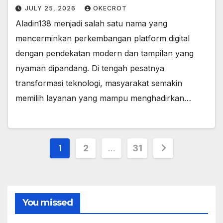
JULY 25, 2026
OKECROT
Aladin138 menjadi salah satu nama yang
mencerminkan perkembangan platform digital
dengan pendekatan modern dan tampilan yang
nyaman dipandang. Di tengah pesatnya
transformasi teknologi, masyarakat semakin
memilih layanan yang mampu menghadirkan…
Posts
1
2
…
31
pagination
You missed