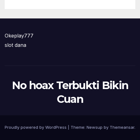
Okeplay777
slot dana
No hoax Terbukti Bikin
Cuan
Proudly powered by WordPress
|
Theme:
Newsup
by
Themeansar
.