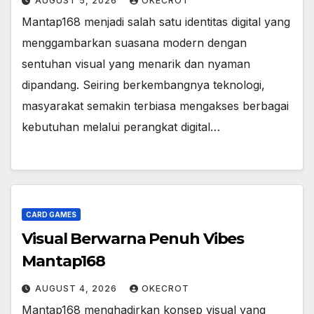
AUGUST 5, 2026
OKECROT
Mantap168 menjadi salah satu identitas digital yang
menggambarkan suasana modern dengan
sentuhan visual yang menarik dan nyaman
dipandang. Seiring berkembangnya teknologi,
masyarakat semakin terbiasa mengakses berbagai
kebutuhan melalui perangkat digital…
CARD GAMES
Visual Berwarna Penuh Vibes
Mantap168
AUGUST 4, 2026
OKECROT
Mantap168 menghadirkan konsep visual yang