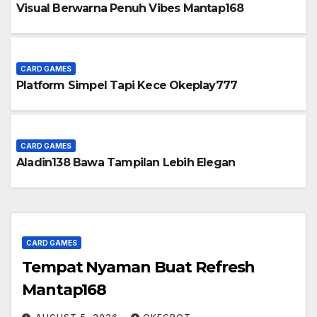
Visual Berwarna Penuh Vibes Mantap168
CARD GAMES
Platform Simpel Tapi Kece Okeplay777
CARD GAMES
Aladin138 Bawa Tampilan Lebih Elegan
CARD GAMES
Tempat Nyaman Buat Refresh
Mantap168