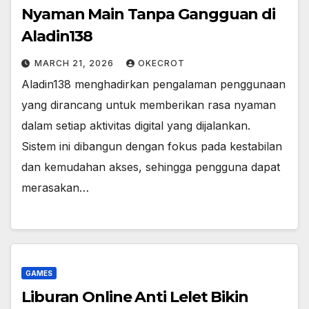
Nyaman Main Tanpa Gangguan di
Aladin138
MARCH 21, 2026
OKECROT
Aladin138 menghadirkan pengalaman penggunaan
yang dirancang untuk memberikan rasa nyaman
dalam setiap aktivitas digital yang dijalankan.
Sistem ini dibangun dengan fokus pada kestabilan
dan kemudahan akses, sehingga pengguna dapat
merasakan…
GAMES
Liburan Online Anti Lelet Bikin