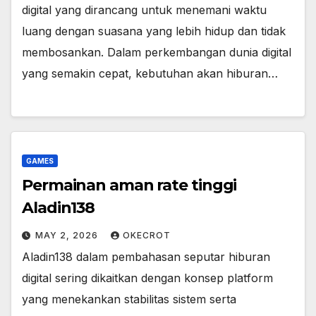
digital yang dirancang untuk menemani waktu
luang dengan suasana yang lebih hidup dan tidak
membosankan. Dalam perkembangan dunia digital
yang semakin cepat, kebutuhan akan hiburan…
GAMES
Permainan aman rate tinggi
Aladin138
MAY 2, 2026
OKECROT
Aladin138 dalam pembahasan seputar hiburan
digital sering dikaitkan dengan konsep platform
yang menekankan stabilitas sistem serta