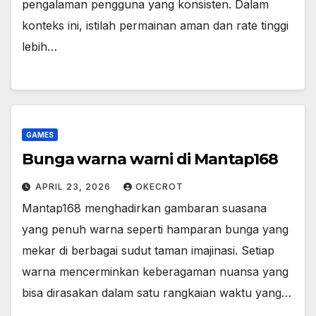
pengalaman pengguna yang konsisten. Dalam
konteks ini, istilah permainan aman dan rate tinggi
lebih…
GAMES
Bunga warna warni di Mantap168
APRIL 23, 2026
OKECROT
Mantap168 menghadirkan gambaran suasana
yang penuh warna seperti hamparan bunga yang
mekar di berbagai sudut taman imajinasi. Setiap
warna mencerminkan keberagaman nuansa yang
bisa dirasakan dalam satu rangkaian waktu yang…