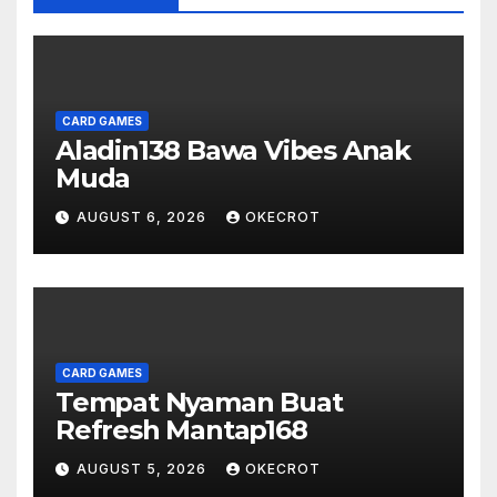
CARD GAMES
Aladin138 Bawa Vibes Anak
Muda
AUGUST 6, 2026
OKECROT
CARD GAMES
Tempat Nyaman Buat
Refresh Mantap168
AUGUST 5, 2026
OKECROT