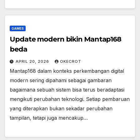
GAMES
Update modern bikin Mantap168
beda
APRIL 20, 2026
OKECROT
Mantap168 dalam konteks perkembangan digital
modern sering dipahami sebagai gambaran
bagaimana sebuah sistem bisa terus beradaptasi
mengikuti perubahan teknologi. Setiap pembaruan
yang diterapkan bukan sekadar perubahan
tampilan, tetapi juga mencakup…