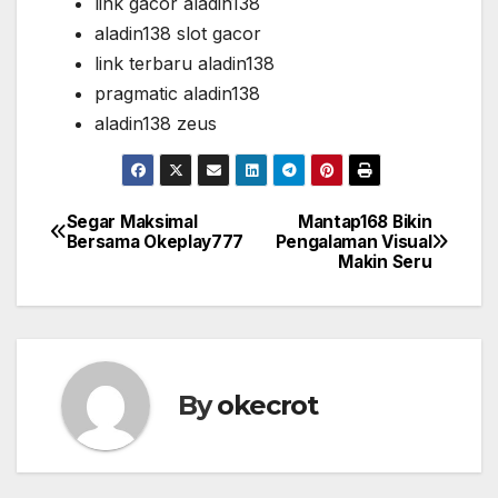
link gacor aladin138
aladin138 slot gacor
link terbaru aladin138
pragmatic aladin138
aladin138 zeus
Segar Maksimal
Mantap168 Bikin
Post
Bersama Okeplay777
Pengalaman Visual
Makin Seru
navigation
By
okecrot