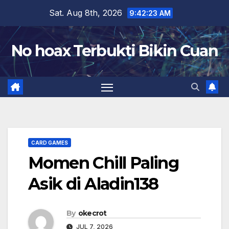
Skip
Sat. Aug 8th, 2026
9:42:23 AM
to
content
No hoax Terbukti Bikin Cuan
CARD GAMES
Momen Chill Paling
Asik di Aladin138
By
okecrot
JUL 7, 2026