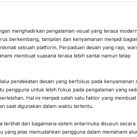
ngan menghadirkan pengalaman visual yang terasa moder
 terus berkembang, tampilan dan kenyamanan menjadi bagia
ikmati sebuah platform. Perpaduan desain yang rapi, war
ahami membuat suasana terasa lebih santai namun tetap
elalui pendekatan desain yang berfokus pada kenyamanan 
antu pengguna untuk lebih fokus pada pengalaman yang se
berlebihan. Hal ini menjadi salah satu faktor yang membuat
kan saat digunakan dalam waktu tertentu.
a terlihat dari bagaimana sistem antarmuka disusun secara
nu yang jelas memudahkan pengguna dalam memahami alu