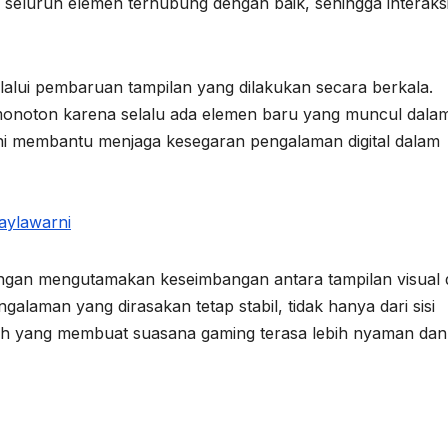
seluruh elemen terhubung dengan baik, sehingga interaks
lalui pembaruan tampilan yang dilakukan secara berkala.
monoton karena selalu ada elemen baru yang muncul dala
ini membantu menjaga kesegaran pengalaman digital dalam
aylawarni
engan mengutamakan keseimbangan antara tampilan visual
galaman yang dirasakan tetap stabil, tidak hanya dari sisi
s inilah yang membuat suasana gaming terasa lebih nyaman dan