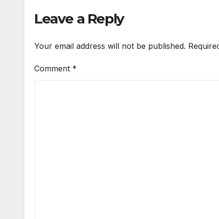
Leave a Reply
Your email address will not be published.
Require
Comment
*