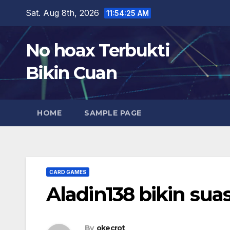
Skip
Sat. Aug 8th, 2026
11:54:26 AM
to
content
No hoax Terbukti
Bikin Cuan
HOME
SAMPLE PAGE
CARD GAMES
Aladin138 bikin su
By
okecrot