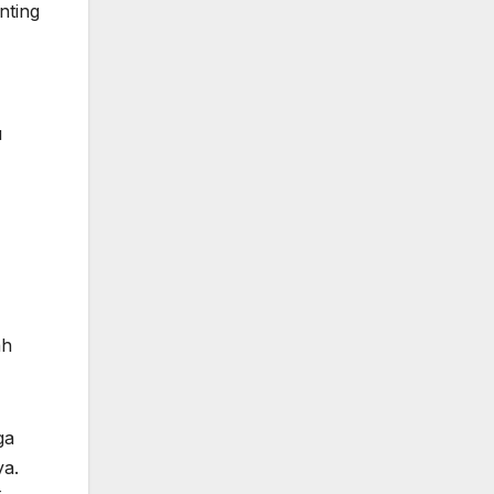
nting
u
ah
ga
ya.