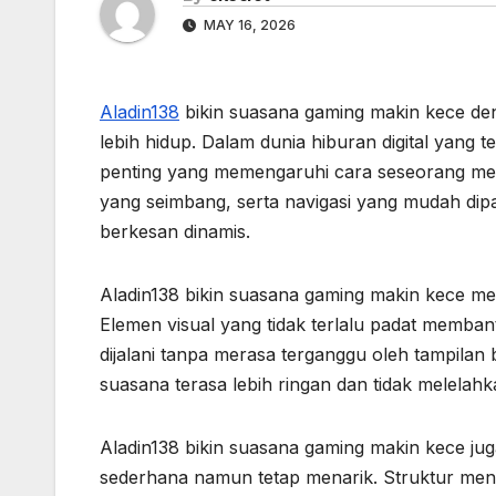
MAY 16, 2026
Aladin138
bikin suasana gaming makin kece de
lebih hidup. Dalam dunia hiburan digital yang
penting yang memengaruhi cara seseorang men
yang seimbang, serta navigasi yang mudah dip
berkesan dinamis.
Aladin138 bikin suasana gaming makin kece m
Elemen visual yang tidak terlalu padat memb
dijalani tanpa merasa terganggu oleh tampilan 
suasana terasa lebih ringan dan tidak melelah
Aladin138 bikin suasana gaming makin kece jug
sederhana namun tetap menarik. Struktur me