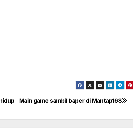
hidup
Main game sambil baper di Mantap168