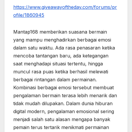
https://www.giveawayoftheday.com/forums/pr
ofile/1860945
Mantap168 memberikan suasana bermain
yang mampu menghadirkan berbagai emosi
dalam satu waktu. Ada rasa penasaran ketika
mencoba tantangan baru, ada ketegangan
saat menghadapi situasi tertentu, hingga
muncul rasa puas ketika berhasil melewati
berbagai rintangan dalam permainan.
Kombinasi berbagai emosi tersebut membuat
pengalaman bermain terasa lebih menarik dan
tidak mudah dilupakan. Dalam dunia hiburan
digital modern, pengalaman emosional sering
menjadi salah satu alasan mengapa banyak
pemain terus tertarik menikmati permainan