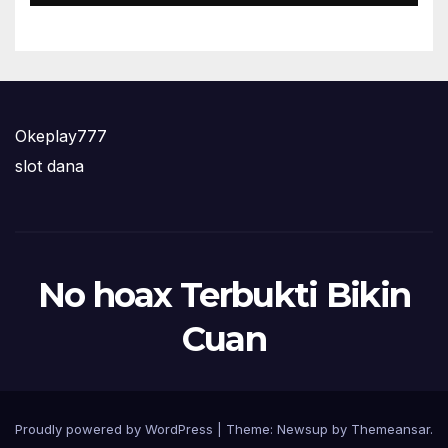
Okeplay777
slot dana
No hoax Terbukti Bikin
Cuan
Proudly powered by WordPress
|
Theme:
Newsup
by
Themeansar
.