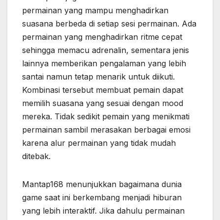
permainan yang mampu menghadirkan
suasana berbeda di setiap sesi permainan. Ada
permainan yang menghadirkan ritme cepat
sehingga memacu adrenalin, sementara jenis
lainnya memberikan pengalaman yang lebih
santai namun tetap menarik untuk diikuti.
Kombinasi tersebut membuat pemain dapat
memilih suasana yang sesuai dengan mood
mereka. Tidak sedikit pemain yang menikmati
permainan sambil merasakan berbagai emosi
karena alur permainan yang tidak mudah
ditebak.
Mantap168 menunjukkan bagaimana dunia
game saat ini berkembang menjadi hiburan
yang lebih interaktif. Jika dahulu permainan