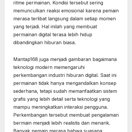
ritme permainan. Kondisi tersebut sering
memunculkan reaksi emosional karena pemain
merasa terlibat langsung dalam setiap momen
yang terjadi. Hal inilah yang membuat
permainan digital terasa lebih hidup
dibandingkan hiburan biasa.
Mantap168 juga menjadi gambaran bagaimana
teknologi modern memengaruhi
perkembangan industri hiburan digital. Saat ini
permainan tidak hanya mengandalkan konsep
sederhana, tetapi sudah memanfaatkan sistem
grafis yang lebih detail serta teknologi yang
mampu meningkatkan interaksi pengguna.
Perkembangan tersebut membuat pengalaman
bermain menjadi lebih realistis dan menarik.
Banyak pemain merasa bahwa suasana