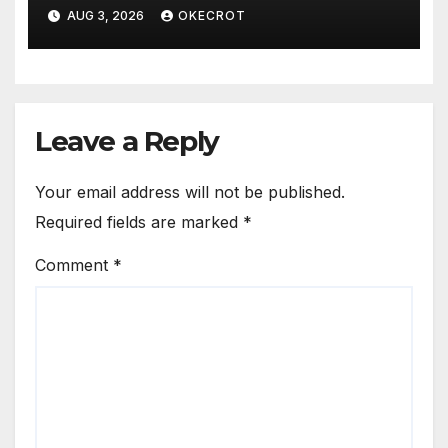
AUG 3, 2026
OKECROT
Leave a Reply
Your email address will not be published.
Required fields are marked
*
Comment
*