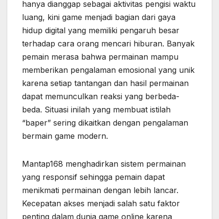
hanya dianggap sebagai aktivitas pengisi waktu
luang, kini game menjadi bagian dari gaya
hidup digital yang memiliki pengaruh besar
terhadap cara orang mencari hiburan. Banyak
pemain merasa bahwa permainan mampu
memberikan pengalaman emosional yang unik
karena setiap tantangan dan hasil permainan
dapat memunculkan reaksi yang berbeda-
beda. Situasi inilah yang membuat istilah
“baper” sering dikaitkan dengan pengalaman
bermain game modern.
Mantap168 menghadirkan sistem permainan
yang responsif sehingga pemain dapat
menikmati permainan dengan lebih lancar.
Kecepatan akses menjadi salah satu faktor
penting dalam dunia game online karena