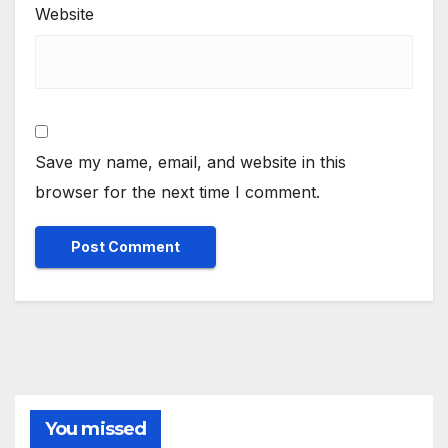
Website
Save my name, email, and website in this
browser for the next time I comment.
You missed