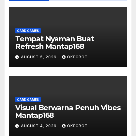
CARD GAMES
Tempat Nyaman Buat
Refresh Mantap168
AUGUST 5, 2026
OKECROT
CARD GAMES
Visual Berwarna Penuh Vibes
Mantap168
AUGUST 4, 2026
OKECROT