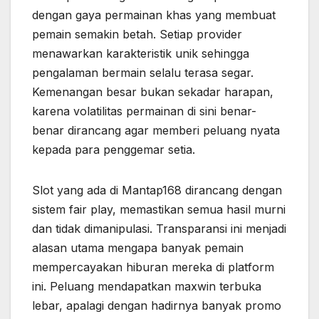
dengan gaya permainan khas yang membuat
pemain semakin betah. Setiap provider
menawarkan karakteristik unik sehingga
pengalaman bermain selalu terasa segar.
Kemenangan besar bukan sekadar harapan,
karena volatilitas permainan di sini benar-
benar dirancang agar memberi peluang nyata
kepada para penggemar setia.
Slot yang ada di Mantap168 dirancang dengan
sistem fair play, memastikan semua hasil murni
dan tidak dimanipulasi. Transparansi ini menjadi
alasan utama mengapa banyak pemain
mempercayakan hiburan mereka di platform
ini. Peluang mendapatkan maxwin terbuka
lebar, apalagi dengan hadirnya banyak promo