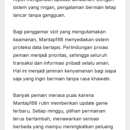
sistem yang ringan, pengalaman bermain tetap
lancar tanpa gangguan.
Bagi penggemar slot yang mengutamakan
keamanan, Mantap168 menyediakan sistem
proteksi data berlapis. Perlindungan privasi
pemain menjadi prioritas, sehingga seluruh
transaksi dan informasi pribadi selalu aman.
Hal ini menjadi jaminan kenyamanan bagi siapa
saja yang ingin bermain tanpa rasa khawatir.
Banyak pemain merasa puas karena
Mantap168 rutin memberikan update game
terbaru. Setiap minggu, pilihan permainan
terus bertambah, menawarkan sensasi
berbeda yang mampu meningkatkan peluang