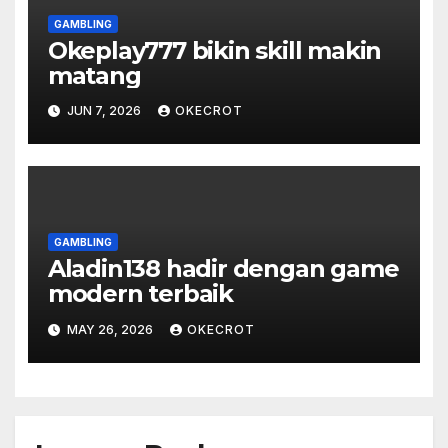
GAMBLING
Okeplay777 bikin skill makin
matang
JUN 7, 2026
OKECROT
GAMBLING
Aladin138 hadir dengan game
modern terbaik
MAY 26, 2026
OKECROT