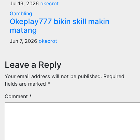
Jul 19, 2026
okecrot
Gambling
Okeplay777 bikin skill makin
matang
Jun 7, 2026
okecrot
Leave a Reply
Your email address will not be published.
Required
fields are marked
*
Comment
*