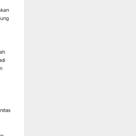
akan
sung
lah
adi
n
nitas
in