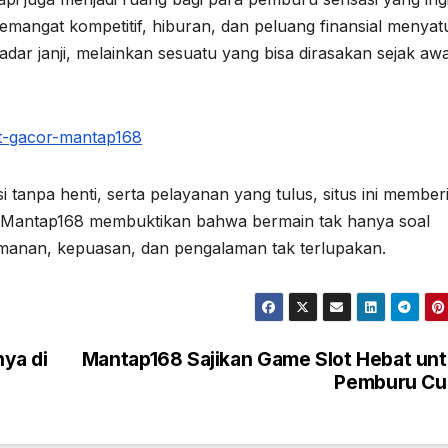
semangat kompetitif, hiburan, dan peluang finansial menyat
ar janji, melainkan sesuatu yang bisa dirasakan sejak awa
ot-gacor-mantap168
i tanpa henti, serta pelayanan yang tulus, situs ini member
g. Mantap168 membuktikan bahwa bermain tak hanya soal
manan, kepuasan, dan pengalaman tak terlupakan.
ya di
Mantap168 Sajikan Game Slot Hebat un
Pemburu Cu