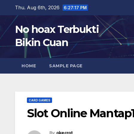
Skip
Thu. Aug 6th, 2026
6:27:18 PM
to
content
No hoax Terbukti
Bikin Cuan
HOME
SAMPLE PAGE
CARD GAMES
Slot Online Manta
By
okecrot