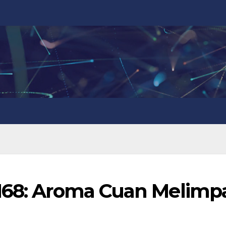
p168: Aroma Cuan Melimp