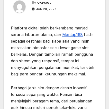
By
okecrot
JUN 28, 2025
Platform digital telah berkembang menjadi
sarana hiburan utama, dan
Mantap168
hadir
sebagai destinasi bagi siapa saja yang ingin
merasakan atmosfer seru lewat game slot
berkelas. Dengan tampilan ramah pengguna
dan sistem yang responsif, tempat ini
menyuguhkan pengalaman memikat, terlebih
bagi para pencari keuntungan maksimal.
Berbagai jenis slot dengan desain inovatif
tersedia sepanjang waktu. Pemain bisa
menjelajahi beragam tema, dari petualangan
epik hingga misteri penuh teka-teki, yang