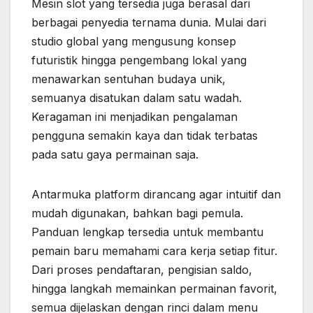
Mesin slot yang tersedia juga berasal dari
berbagai penyedia ternama dunia. Mulai dari
studio global yang mengusung konsep
futuristik hingga pengembang lokal yang
menawarkan sentuhan budaya unik,
semuanya disatukan dalam satu wadah.
Keragaman ini menjadikan pengalaman
pengguna semakin kaya dan tidak terbatas
pada satu gaya permainan saja.
Antarmuka platform dirancang agar intuitif dan
mudah digunakan, bahkan bagi pemula.
Panduan lengkap tersedia untuk membantu
pemain baru memahami cara kerja setiap fitur.
Dari proses pendaftaran, pengisian saldo,
hingga langkah memainkan permainan favorit,
semua dijelaskan dengan rinci dalam menu