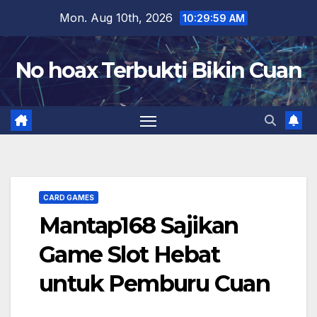
Skip
Mon. Aug 10th, 2026
10:30:00 AM
to
content
No hoax Terbukti Bikin Cuan
CARD GAMES
Mantap168 Sajikan
Game Slot Hebat
untuk Pemburu Cuan