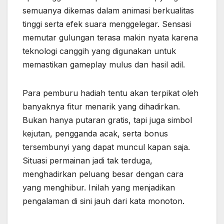
semuanya dikemas dalam animasi berkualitas
tinggi serta efek suara menggelegar. Sensasi
memutar gulungan terasa makin nyata karena
teknologi canggih yang digunakan untuk
memastikan gameplay mulus dan hasil adil.
Para pemburu hadiah tentu akan terpikat oleh
banyaknya fitur menarik yang dihadirkan.
Bukan hanya putaran gratis, tapi juga simbol
kejutan, pengganda acak, serta bonus
tersembunyi yang dapat muncul kapan saja.
Situasi permainan jadi tak terduga,
menghadirkan peluang besar dengan cara
yang menghibur. Inilah yang menjadikan
pengalaman di sini jauh dari kata monoton.