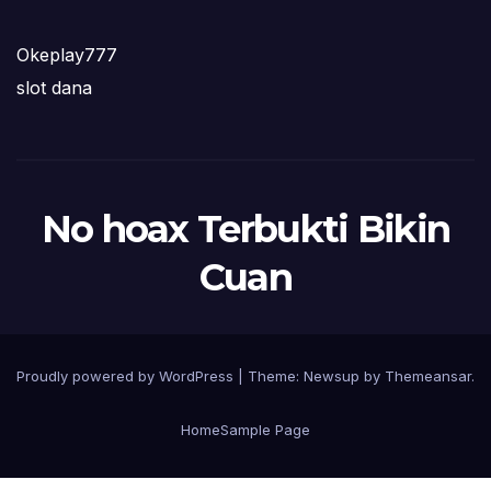
Okeplay777
slot dana
No hoax Terbukti Bikin
Cuan
Proudly powered by WordPress
|
Theme:
Newsup
by
Themeansar
.
Home
Sample Page