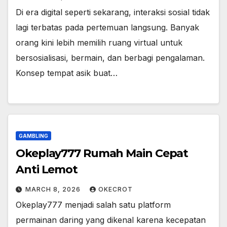
Di era digital seperti sekarang, interaksi sosial tidak
lagi terbatas pada pertemuan langsung. Banyak
orang kini lebih memilih ruang virtual untuk
bersosialisasi, bermain, dan berbagi pengalaman.
Konsep tempat asik buat…
GAMBLING
Okeplay777 Rumah Main Cepat
Anti Lemot
MARCH 8, 2026
OKECROT
Okeplay777 menjadi salah satu platform
permainan daring yang dikenal karena kecepatan