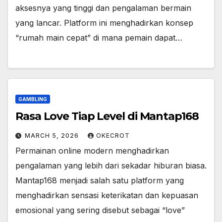
aksesnya yang tinggi dan pengalaman bermain
yang lancar. Platform ini menghadirkan konsep
“rumah main cepat” di mana pemain dapat…
GAMBLING
Rasa Love Tiap Level di Mantap168
MARCH 5, 2026
OKECROT
Permainan online modern menghadirkan
pengalaman yang lebih dari sekadar hiburan biasa.
Mantap168 menjadi salah satu platform yang
menghadirkan sensasi keterikatan dan kepuasan
emosional yang sering disebut sebagai “love”