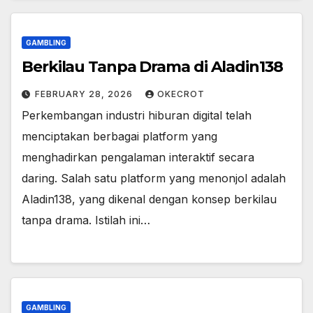
GAMBLING
Berkilau Tanpa Drama di Aladin138
FEBRUARY 28, 2026
OKECROT
Perkembangan industri hiburan digital telah
menciptakan berbagai platform yang
menghadirkan pengalaman interaktif secara
daring. Salah satu platform yang menonjol adalah
Aladin138, yang dikenal dengan konsep berkilau
tanpa drama. Istilah ini…
GAMBLING