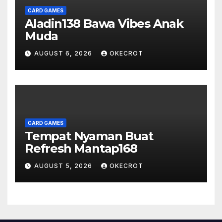
CARD GAMES
Aladin138 Bawa Vibes Anak
Muda
AUGUST 6, 2026
OKECROT
CARD GAMES
Tempat Nyaman Buat
Refresh Mantap168
AUGUST 5, 2026
OKECROT