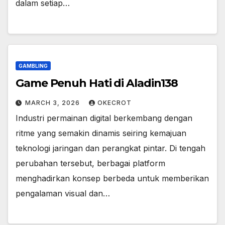
dalam setiap…
GAMBLING
Game Penuh Hati di Aladin138
MARCH 3, 2026
OKECROT
Industri permainan digital berkembang dengan
ritme yang semakin dinamis seiring kemajuan
teknologi jaringan dan perangkat pintar. Di tengah
perubahan tersebut, berbagai platform
menghadirkan konsep berbeda untuk memberikan
pengalaman visual dan…