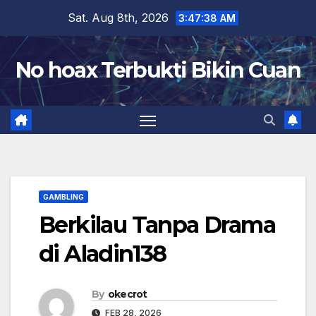
Skip
Sat. Aug 8th, 2026
3:47:39 AM
to
content
No hoax Terbukti Bikin Cuan
GAMBLING
Berkilau Tanpa Drama
di Aladin138
By
okecrot
FEB 28, 2026