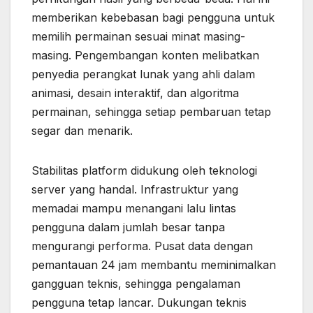
memberikan kebebasan bagi pengguna untuk
memilih permainan sesuai minat masing-
masing. Pengembangan konten melibatkan
penyedia perangkat lunak yang ahli dalam
animasi, desain interaktif, dan algoritma
permainan, sehingga setiap pembaruan tetap
segar dan menarik.
Stabilitas platform didukung oleh teknologi
server yang handal. Infrastruktur yang
memadai mampu menangani lalu lintas
pengguna dalam jumlah besar tanpa
mengurangi performa. Pusat data dengan
pemantauan 24 jam membantu meminimalkan
gangguan teknis, sehingga pengalaman
pengguna tetap lancar. Dukungan teknis