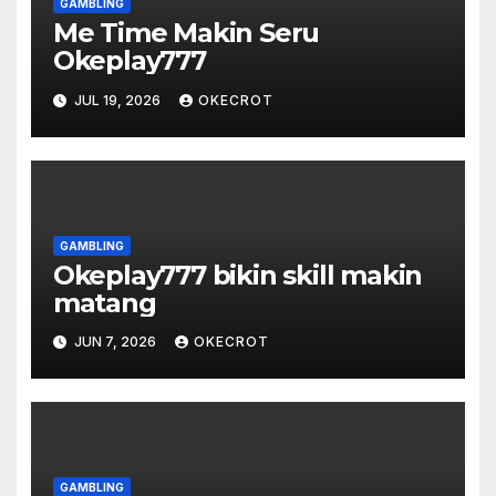
GAMBLING
Me Time Makin Seru
Okeplay777
JUL 19, 2026
OKECROT
GAMBLING
Okeplay777 bikin skill makin
matang
JUN 7, 2026
OKECROT
GAMBLING