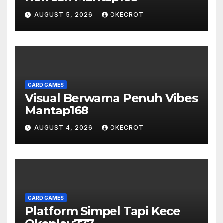
AUGUST 5, 2026
OKECROT
CARD GAMES
Visual Berwarna Penuh Vibes
Mantap168
AUGUST 4, 2026
OKECROT
CARD GAMES
Platform Simpel Tapi Kece