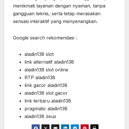
menikmati layanan dengan nyaman, tanpa
gangguan teknis, serta tetap merasakan
sensasi interaktif yang menyenangkan.
Google search rekomendasi :
aladin138 slot
link alternatif aladin138
aladin138 slot online
RTP aladin138
link gacor aladin138
aladin138 slot gacor
link terbaru aladin138
pragmatic aladin138
aladin138 zeus