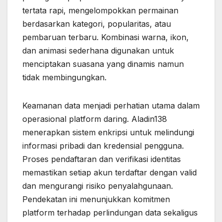
tertata rapi, mengelompokkan permainan
berdasarkan kategori, popularitas, atau
pembaruan terbaru. Kombinasi warna, ikon,
dan animasi sederhana digunakan untuk
menciptakan suasana yang dinamis namun
tidak membingungkan.
Keamanan data menjadi perhatian utama dalam
operasional platform daring. Aladin138
menerapkan sistem enkripsi untuk melindungi
informasi pribadi dan kredensial pengguna.
Proses pendaftaran dan verifikasi identitas
memastikan setiap akun terdaftar dengan valid
dan mengurangi risiko penyalahgunaan.
Pendekatan ini menunjukkan komitmen
platform terhadap perlindungan data sekaligus