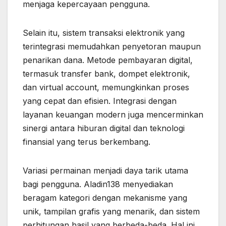
menjaga kepercayaan pengguna.
Selain itu, sistem transaksi elektronik yang
terintegrasi memudahkan penyetoran maupun
penarikan dana. Metode pembayaran digital,
termasuk transfer bank, dompet elektronik,
dan virtual account, memungkinkan proses
yang cepat dan efisien. Integrasi dengan
layanan keuangan modern juga mencerminkan
sinergi antara hiburan digital dan teknologi
finansial yang terus berkembang.
Variasi permainan menjadi daya tarik utama
bagi pengguna. Aladin138 menyediakan
beragam kategori dengan mekanisme yang
unik, tampilan grafis yang menarik, dan sistem
perhitungan hasil yang berbeda-beda. Hal ini