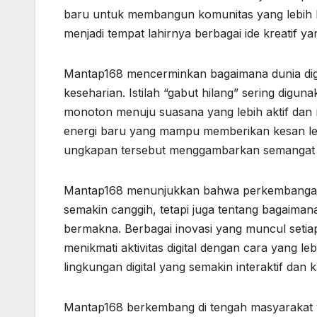
baru untuk membangun komunitas yang lebih l
menjadi tempat lahirnya berbagai ide kreatif 
Mantap168 mencerminkan bagaimana dunia dig
keseharian. Istilah “gabut hilang” sering dig
monoton menuju suasana yang lebih aktif dan 
energi baru yang mampu memberikan kesan lebi
ungkapan tersebut menggambarkan semangat per
Mantap168 menunjukkan bahwa perkembangan t
semakin canggih, tetapi juga tentang bagaima
bermakna. Berbagai inovasi yang muncul seti
menikmati aktivitas digital dengan cara yang l
lingkungan digital yang semakin interaktif dan k
Mantap168 berkembang di tengah masyarakat