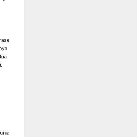
rasa
nya
dua
.
unia