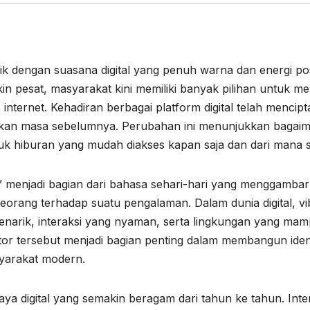
k dengan suasana digital yang penuh warna dan energi posi
 pesat, masyarakat kini memiliki banyak pilihan untuk me
 internet. Kehadiran berbagai platform digital telah mencip
ngkan masa sebelumnya. Perubahan ini menunjukkan bagai
k hiburan yang mudah diakses kapan saja dan dari mana s
es” menjadi bagian dari bahasa sehari-hari yang menggamba
eorang terhadap suatu pengalaman. Dalam dunia digital, vi
menarik, interaksi yang nyaman, serta lingkungan yang ma
r tersebut menjadi bagian penting dalam membangun iden
syarakat modern.
digital yang semakin beragam dari tahun ke tahun. Inte