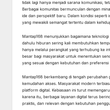
tidak lagi hanya menjadi sarana komunikasi, teta
Berbagai komunitas bermunculan dengan mina
ide dan perspektif baru. Dalam kondisi seperti 
yang mewakili semangat tertentu dalam kehid
Mantap168 menunjukkan bagaimana teknologi t
dahulu hiburan sering kali membutuhkan tempat 
hanya melalui perangkat yang terhubung ke int
besar bagi masyarakat untuk menentukan send
yang sesuai dengan kebutuhan dan preferensi
Mantap168 berkembang di tengah perubahan 
kemudahan akses. Masyarakat modern terbiasa
platform digital. Kebiasaan ini turut memenga
karena itu, berbagai layanan digital terus be
praktis, dan relevan dengan kebutuhan penggu