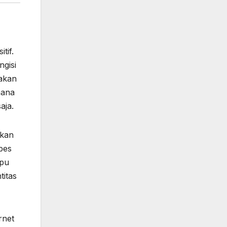
tif.
ngisi
takan
mana
aja.
rkan
bes
mpu
titas
rnet