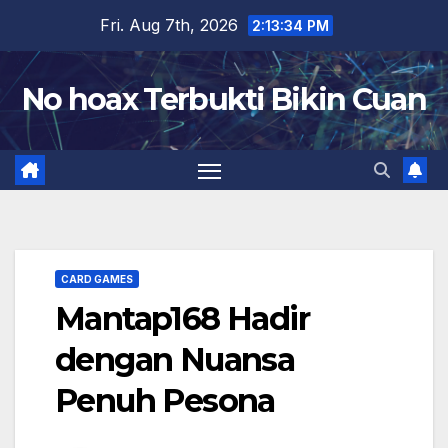
Skip
Fri. Aug 7th, 2026
2:13:35 PM
to
content
No hoax Terbukti Bikin Cuan
CARD GAMES
Mantap168 Hadir
dengan Nuansa
Penuh Pesona