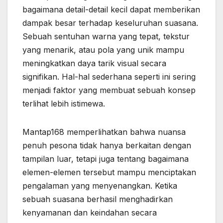
bagaimana detail-detail kecil dapat memberikan
dampak besar terhadap keseluruhan suasana.
Sebuah sentuhan warna yang tepat, tekstur
yang menarik, atau pola yang unik mampu
meningkatkan daya tarik visual secara
signifikan. Hal-hal sederhana seperti ini sering
menjadi faktor yang membuat sebuah konsep
terlihat lebih istimewa.
Mantap168 memperlihatkan bahwa nuansa
penuh pesona tidak hanya berkaitan dengan
tampilan luar, tetapi juga tentang bagaimana
elemen-elemen tersebut mampu menciptakan
pengalaman yang menyenangkan. Ketika
sebuah suasana berhasil menghadirkan
kenyamanan dan keindahan secara