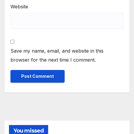
Website
Save my name, email, and website in this
browser for the next time I comment.
You missed