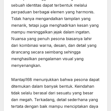
sebuah identitas dapat terbentuk melalui
perpaduan berbagai elemen yang harmonis.
Tidak hanya mengandalkan tampilan yang
menarik, tetapi juga menghadirkan kesan yang
mampu meninggalkan jejak dalam ingatan.
Nuansa yang penuh pesona biasanya lahir
dari kombinasi warna, desain, dan detail yang
dirancang secara seimbang sehingga
menghasilkan pengalaman visual yang
menyenangkan.
Mantap168 menunjukkan bahwa pesona dapat
ditemukan dalam banyak bentuk. Keindahan
tidak selalu berasal dari sesuatu yang besar
dan megah. Terkadang, detail sederhana yang
tertata dengan baik mampu menciptakan daya