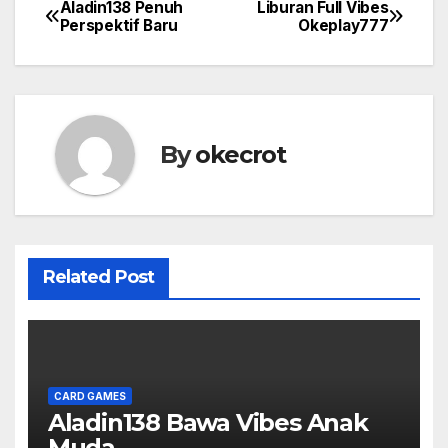
Aladin138 Penuh
Liburan Full Vibes
Post
Perspektif Baru
Okeplay777
navigation
By
okecrot
Related Post
CARD GAMES
Aladin138 Bawa Vibes Anak
Muda