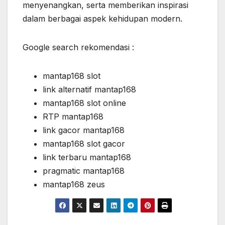
menyenangkan, serta memberikan inspirasi
dalam berbagai aspek kehidupan modern.
Google search rekomendasi :
mantap168 slot
link alternatif mantap168
mantap168 slot online
RTP mantap168
link gacor mantap168
mantap168 slot gacor
link terbaru mantap168
pragmatic mantap168
mantap168 zeus