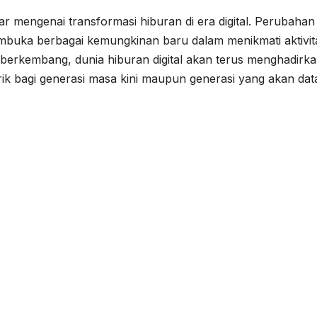
r mengenai transformasi hiburan di era digital. Perubahan
mbuka berbagai kemungkinan baru dalam menikmati aktivit
 berkembang, dunia hiburan digital akan terus menghadirk
 bagi generasi masa kini maupun generasi yang akan dat