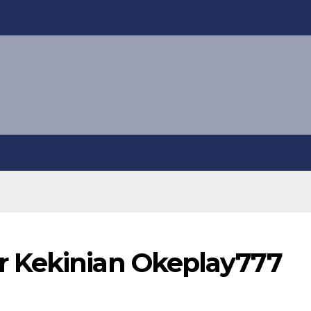
 Kekinian Okeplay777