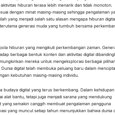
 aktivitas hiburan terasa lebih menarik dan tidak monoton.
suai dengan minat masing-masing sehingga pengalaman y
inilah yang menjadi salah satu alasan mengapa hiburan digita
a, terutama generasi muda yang tumbuh bersama perkemba
ola hiburan yang mengikuti perkembangan zaman. Genera
rhadap berbagai bentuk konten dan aktivitas digital dibandin
mungkinkan mereka untuk mengeksplorasi berbagai piliha
 Dunia digital telah membuka peluang baru dalam mencipt
ngan kebutuhan masing-masing individu.
a budaya digital yang terus berkembang. Dalam kehidupan
ai alat bantu, tetapi juga menjadi sarana yang mendukung
gkat yang semakin canggih membuat pengalaman pengguna
ovasi yang muncul setiap tahun menunjukkan bahwa dunia di