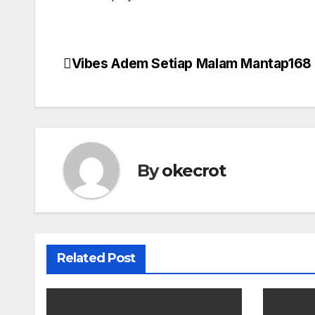
Vibes Adem Setiap Malam Mantap168
Post
navigation
By
okecrot
Related Post