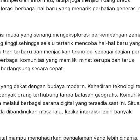
 memperoleh informasi, tetapi juga menjadi ruang untuk
lorasi berbagai hal baru yang menarik perhatian generasi
si muda yang senang mengeksplorasi perkembangan zam
g tinggi sehingga selalu tertarik mencoba hal-hal baru yan
ti tren terbaru dan menjadikan teknologi sebagai bagian pen
r berbagai komunitas yang memiliki minat serupa dan terus
 berlangsung secara cepat.
 yang dekat dengan budaya modern. Kehadiran teknologi te
anyak orang terhubung tanpa batasan geografis. Komunik
lalui berbagai sarana digital yang tersedia saat ini. Situa
dibandingkan masa lalu, ketika interaksi lebih banyak
ital mampu menghadirkan pengalaman yang lebih dinamis.