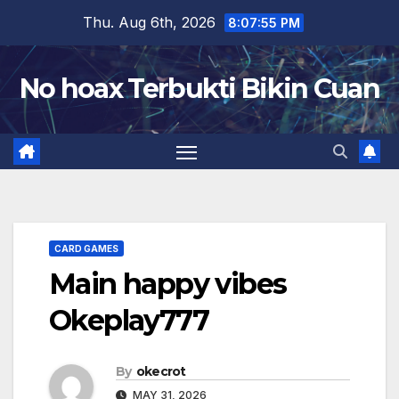
Skip
Thu. Aug 6th, 2026
8:07:55 PM
to
content
No hoax Terbukti Bikin Cuan
CARD GAMES
Main happy vibes
Okeplay777
By
okecrot
MAY 31, 2026