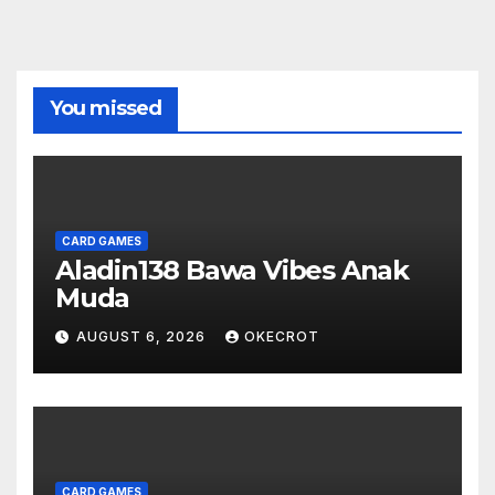
You missed
CARD GAMES
Aladin138 Bawa Vibes Anak
Muda
AUGUST 6, 2026
OKECROT
CARD GAMES