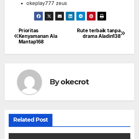
okeplay777 zeus
Prioritas
Rute terbaik tanpa
Post
Kenyamanan Ala
drama Aladin138
Mantap168
navigation
By
okecrot
Related Post