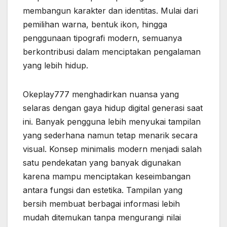
membangun karakter dan identitas. Mulai dari
pemilihan warna, bentuk ikon, hingga
penggunaan tipografi modern, semuanya
berkontribusi dalam menciptakan pengalaman
yang lebih hidup.
Okeplay777 menghadirkan nuansa yang
selaras dengan gaya hidup digital generasi saat
ini. Banyak pengguna lebih menyukai tampilan
yang sederhana namun tetap menarik secara
visual. Konsep minimalis modern menjadi salah
satu pendekatan yang banyak digunakan
karena mampu menciptakan keseimbangan
antara fungsi dan estetika. Tampilan yang
bersih membuat berbagai informasi lebih
mudah ditemukan tanpa mengurangi nilai