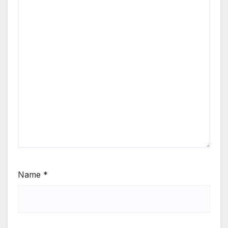
Name
*