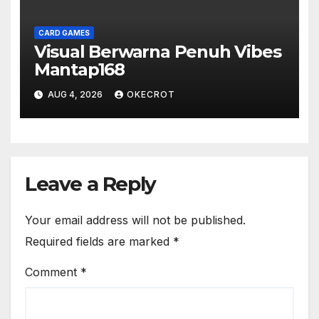
CARD GAMES
Visual Berwarna Penuh Vibes
Mantap168
AUG 4, 2026
OKECROT
Leave a Reply
Your email address will not be published.
Required fields are marked
*
Comment
*