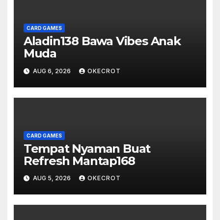
CARD GAMES
Aladin138 Bawa Vibes Anak
Muda
AUG 6, 2026
OKECROT
CARD GAMES
Tempat Nyaman Buat
Refresh Mantap168
AUG 5, 2026
OKECROT