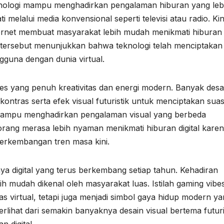
nologi mampu menghadirkan pengalaman hiburan yang leb
 melalui media konvensional seperti televisi atau radio. Kin
ernet membuat masyarakat lebih mudah menikmati hiburan
n tersebut menunjukkan bahwa teknologi telah menciptakan
una dengan dunia virtual.
es yang penuh kreativitas dan energi modern. Banyak desa
kontras serta efek visual futuristik untuk menciptakan sua
 mampu menghadirkan pengalaman visual yang berbeda
t orang merasa lebih nyaman menikmati hiburan digital kare
perkembangan tren masa kini.
a digital yang terus berkembang setiap tahun. Kehadiran
h mudah dikenal oleh masyarakat luas. Istilah gaming vibe
itas virtual, tetapi juga menjadi simbol gaya hidup modern y
terlihat dari semakin banyaknya desain visual bertema futuri