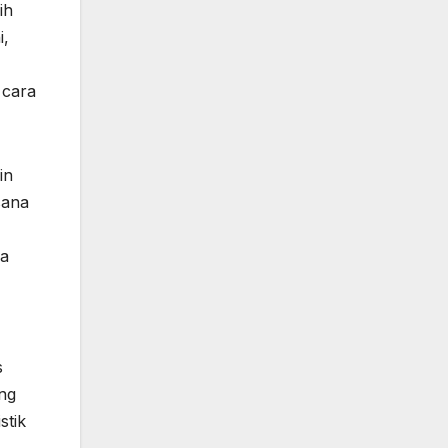
ih
i,
 cara
in
sana
na
s
ang
stik