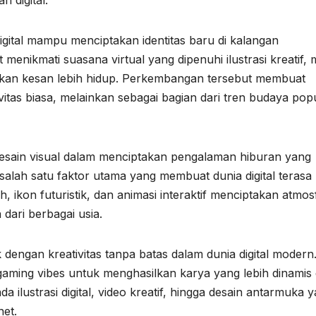
 digital.
ital mampu menciptakan identitas baru di kalangan
enikmati suasana virtual yang dipenuhi ilustrasi kreatif, 
rikan kesan lebih hidup. Perkembangan tersebut membuat
tivitas biasa, melainkan sebagai bagian dari tren budaya pop
sain visual dalam menciptakan pengalaman hiburan yang
lah satu faktor utama yang membuat dunia digital terasa 
 ikon futuristik, dan animasi interaktif menciptakan atmos
ari berbagai usia.
engan kreativitas tanpa batas dalam dunia digital modern
p gaming vibes untuk menghasilkan karya yang lebih dinamis
a ilustrasi digital, video kreatif, hingga desain antarmuka 
net.