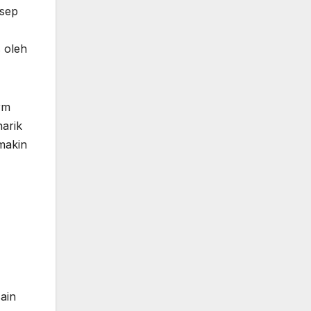
sep
 oleh
rm
arik
emakin
ain