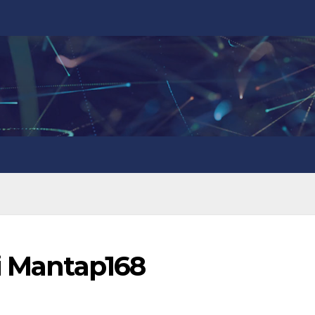
i Mantap168