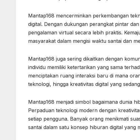
Mantap168 mencerminkan perkembangan tekno
digital. Dengan dukungan perangkat pintar dan 
pengalaman virtual secara lebih praktis. Ke
masyarakat dalam mengisi waktu santai dan m
Mantap168 juga sering dikaitkan dengan komuni
individu memiliki ketertarikan yang sama terhad
menciptakan ruang interaksi baru di mana ora
teknologi, hingga kreativitas digital yang sedang
Mantap168 menjadi simbol bagaimana dunia hibur
Perpaduan teknologi modern dengan kreativita
setiap pengguna. Banyak orang menikmati sua
santai dalam satu konsep hiburan digital yang 