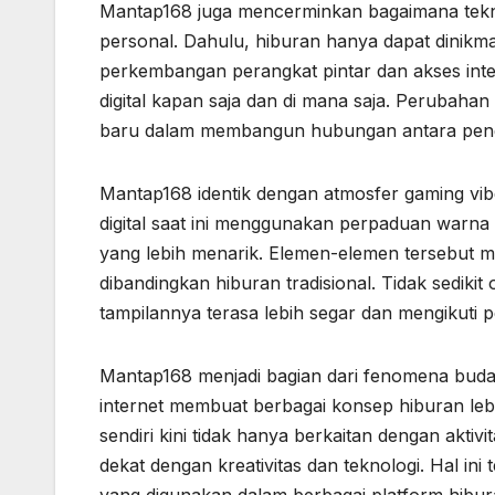
Mantap168 juga mencerminkan bagaimana tek
personal. Dahulu, hiburan hanya dapat dinikmati
perkembangan perangkat pintar dan akses int
digital kapan saja dan di mana saja. Perubaha
baru dalam membangun hubungan antara pengg
Mantap168 identik dengan atmosfer gaming vib
digital saat ini menggunakan perpaduan warna 
yang lebih menarik. Elemen-elemen tersebut
dibandingkan hiburan tradisional. Tidak sediki
tampilannya terasa lebih segar dan mengikuti 
Mantap168 menjadi bagian dari fenomena buday
internet membuat berbagai konsep hiburan lebi
sendiri kini tidak hanya berkaitan dengan aktiv
dekat dengan kreativitas dan teknologi. Hal ini 