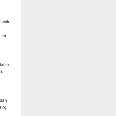
musik
uler
lebih
fer
.
 dan
yang