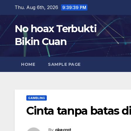
Skip
Thu. Aug 6th, 2026
9:39:40 PM
to
content
No hoax Terbukti
Bikin Cuan
HOME
SAMPLE PAGE
GAMBLING
Cinta tanpa batas d
By
okecrot