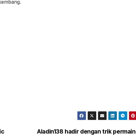
rkembang.
ic
Aladin138 hadir dengan trik permai