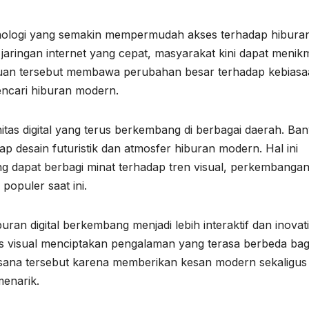
logi yang semakin mempermudah akses terhadap hibura
jaringan internet yang cepat, masyarakat kini dapat menikm
majuan tersebut membawa perubahan besar terhadap kebias
encari hiburan modern.
tas digital yang terus berkembang di berbagai daerah. Ba
ap desain futuristik dan atmosfer hiburan modern. Hal ini
ng dapat berbagi minat terhadap tren visual, perkembanga
 populer saat ini.
an digital berkembang menjadi lebih interaktif dan inovati
s visual menciptakan pengalaman yang terasa berbeda bag
sana tersebut karena memberikan kesan modern sekaligus
menarik.