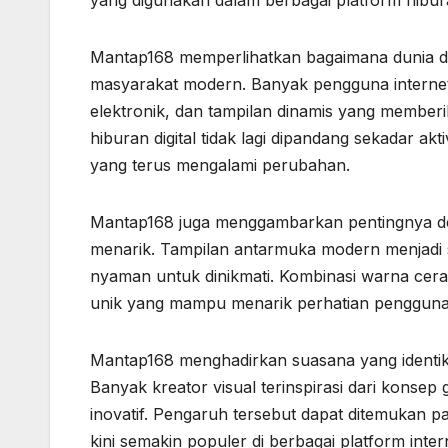
yang digunakan dalam berbagai platform hiburan
Mantap168 memperlihatkan bagaimana dunia dig
masyarakat modern. Banyak pengguna internet m
elektronik, dan tampilan dinamis yang membe
hiburan digital tidak lagi dipandang sekadar ak
yang terus mengalami perubahan.
Mantap168 juga menggambarkan pentingnya de
menarik. Tampilan antarmuka modern menjadi sa
nyaman untuk dinikmati. Kombinasi warna cerah,
unik yang mampu menarik perhatian pengguna d
Mantap168 menghadirkan suasana yang identik d
Banyak kreator visual terinspirasi dari konse
inovatif. Pengaruh tersebut dapat ditemukan pad
kini semakin populer di berbagai platform inter