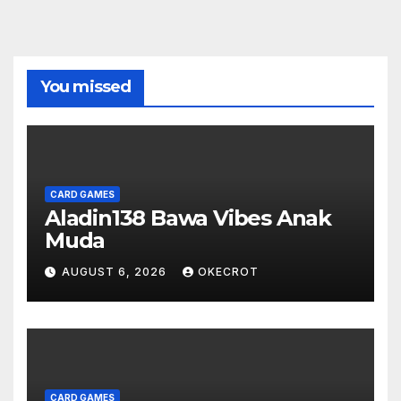
You missed
CARD GAMES
Aladin138 Bawa Vibes Anak
Muda
AUGUST 6, 2026
OKECROT
CARD GAMES