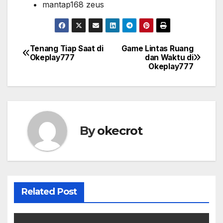
mantap168 zeus
Tenang Tiap Saat di
Game Lintas Ruang
Post
Okeplay777
dan Waktu di
Okeplay777
navigation
By
okecrot
Related Post