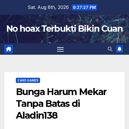
Skip
Sat. Aug 8th, 2026
9:27:27 PM
to
content
No hoax Terbukti Bikin Cuan
CARD GAMES
Bunga Harum Mekar
Tanpa Batas di
Aladin138