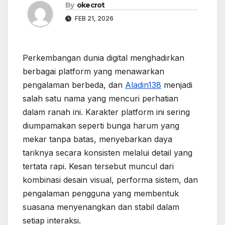
By
okecrot
FEB 21, 2026
Perkembangan dunia digital menghadirkan
berbagai platform yang menawarkan
pengalaman berbeda, dan
Aladin138
menjadi
salah satu nama yang mencuri perhatian
dalam ranah ini. Karakter platform ini sering
diumpamakan seperti bunga harum yang
mekar tanpa batas, menyebarkan daya
tariknya secara konsisten melalui detail yang
tertata rapi. Kesan tersebut muncul dari
kombinasi desain visual, performa sistem, dan
pengalaman pengguna yang membentuk
suasana menyenangkan dan stabil dalam
setiap interaksi.