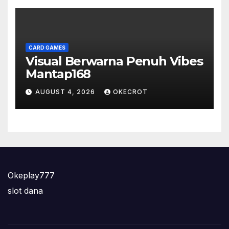
CARD GAMES
Visual Berwarna Penuh Vibes
Mantap168
AUGUST 4, 2026
OKECROT
Okeplay777
slot dana