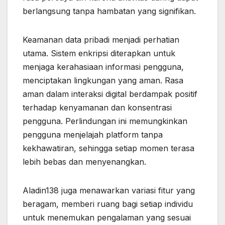
berlangsung tanpa hambatan yang signifikan.
Keamanan data pribadi menjadi perhatian
utama. Sistem enkripsi diterapkan untuk
menjaga kerahasiaan informasi pengguna,
menciptakan lingkungan yang aman. Rasa
aman dalam interaksi digital berdampak positif
terhadap kenyamanan dan konsentrasi
pengguna. Perlindungan ini memungkinkan
pengguna menjelajah platform tanpa
kekhawatiran, sehingga setiap momen terasa
lebih bebas dan menyenangkan.
Aladin138 juga menawarkan variasi fitur yang
beragam, memberi ruang bagi setiap individu
untuk menemukan pengalaman yang sesuai