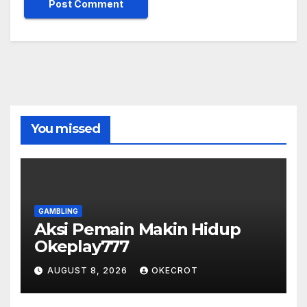
You missed
GAMBLING
Aksi Pemain Makin Hidup
Okeplay777
AUGUST 8, 2026
OKECROT