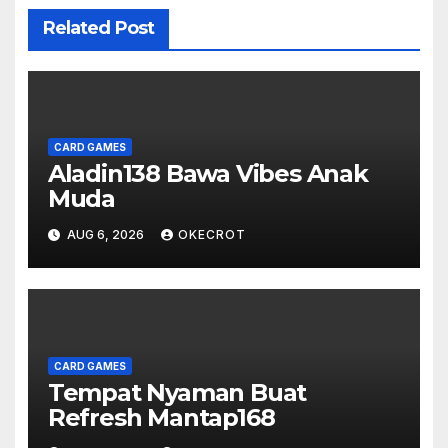
Related Post
CARD GAMES
Aladin138 Bawa Vibes Anak
Muda
AUG 6, 2026
OKECROT
CARD GAMES
Tempat Nyaman Buat
Refresh Mantap168