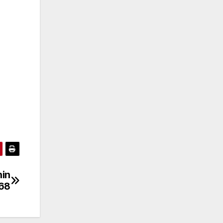
nin
168