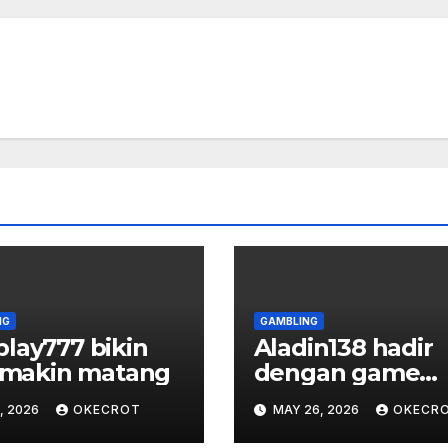
NG
GAMBLING
lay777 bikin
Aladin138 hadir
l makin matang
dengan game
modern terbaik
, 2026
OKECROT
MAY 26, 2026
OKECR