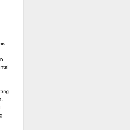
mis
an
ntal
yang
s,
i
ng