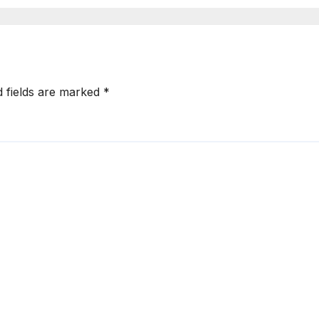
d fields are marked
*