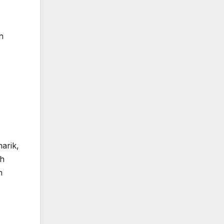
n
arik,
ah
n