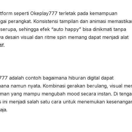
latform seperti Okeplay777 terletak pada kemampuan
gai perangkat. Konsistensi tampilan dan animasi memastika
rupa, sehingga efek “auto happy” bisa dinikmati tanpa
a desain visual dan ritme spin memang dapat menjadi alat
if.
y777 adalah contoh bagaimana hiburan digital dapat
na namun nyata. Kombinasi gerakan berulang, visual men
aman yang mampu mengubah mood secara instan. Di teng
as ini menjadi salah satu cara untuk menemukan kesenanga
aja.