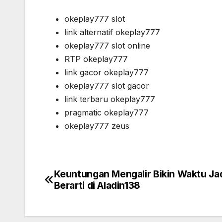
okeplay777 slot
link alternatif okeplay777
okeplay777 slot online
RTP okeplay777
link gacor okeplay777
okeplay777 slot gacor
link terbaru okeplay777
pragmatic okeplay777
okeplay777 zeus
Keuntungan Mengalir Bikin Waktu Ja
Post
Berarti di Aladin138
navigation