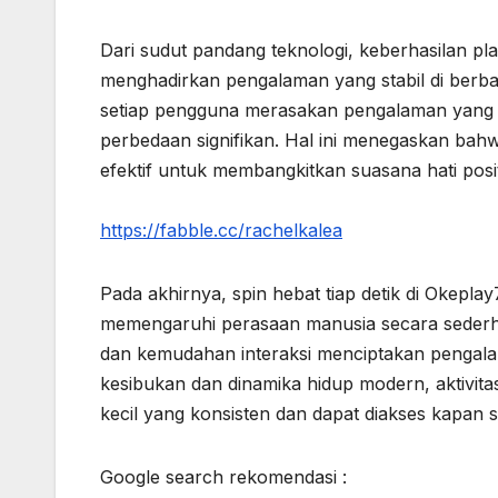
Dari sudut pandang teknologi, keberhasilan p
menghadirkan pengalaman yang stabil di berba
setiap pengguna merasakan pengalaman yang se
perbedaan signifikan. Hal ini menegaskan bahw
efektif untuk membangkitkan suasana hati posit
https://fabble.cc/rachelkalea
Pada akhirnya, spin hebat tiap detik di Okepla
memengaruhi perasaan manusia secara sederha
dan kemudahan interaksi menciptakan pengal
kesibukan dan dinamika hidup modern, aktivit
kecil yang konsisten dan dapat diakses kapan s
Google search rekomendasi :