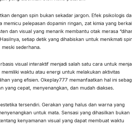
itkan dengan spin bukan sekadar jargon. Efek psikologis da
a memicu pelepasan dopamin ringan, zat kimia yang berkai
sten dan visual yang menarik membantu otak merasa “dihar
silnya, setiap detik yang dihabiskan untuk menikmati spi
 meski sederhana.
basis visual interaktif menjadi salah satu cara untuk menj
emiliki waktu atau energi untuk melakukan aktivitas
ihan yang efisien. Okeplay777 memanfaatkan hal ini sebag
man yang cepat, menyenangkan, dan mudah diakses.
i estetika tersendiri. Gerakan yang halus dan warna yang
menyenangkan untuk mata. Sensasi yang dihasilkan bukan
a tentang kenyamanan visual yang dapat membuat waktu