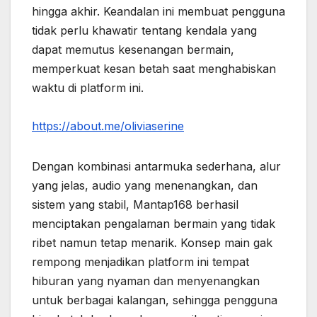
hingga akhir. Keandalan ini membuat pengguna
tidak perlu khawatir tentang kendala yang
dapat memutus kesenangan bermain,
memperkuat kesan betah saat menghabiskan
waktu di platform ini.
https://about.me/oliviaserine
Dengan kombinasi antarmuka sederhana, alur
yang jelas, audio yang menenangkan, dan
sistem yang stabil, Mantap168 berhasil
menciptakan pengalaman bermain yang tidak
ribet namun tetap menarik. Konsep main gak
rempong menjadikan platform ini tempat
hiburan yang nyaman dan menyenangkan
untuk berbagai kalangan, sehingga pengguna