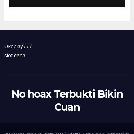
Okeplay777
slot dana
No hoax Terbukti Bikin
Cuan