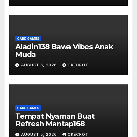
CARD GAMES
Aladin138 Bawa Vibes Anak
Muda
AUGUST 6, 2026
OKECROT
CARD GAMES
Tempat Nyaman Buat
Refresh Mantap168
AUGUST 5, 2026
OKECROT