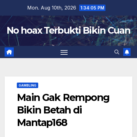
Skip
Mon. Aug 10th, 2026
1:34:06 PM
to
content
No hoax Terbukti Bikin Cuan
GAMBLING
Main Gak Rempong
Bikin Betah di
Mantap168