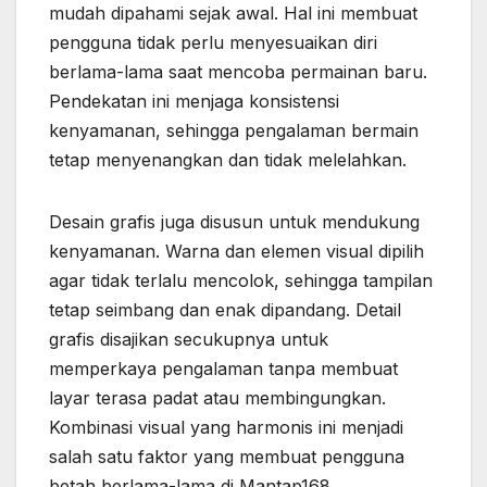
mudah dipahami sejak awal. Hal ini membuat
pengguna tidak perlu menyesuaikan diri
berlama-lama saat mencoba permainan baru.
Pendekatan ini menjaga konsistensi
kenyamanan, sehingga pengalaman bermain
tetap menyenangkan dan tidak melelahkan.
Desain grafis juga disusun untuk mendukung
kenyamanan. Warna dan elemen visual dipilih
agar tidak terlalu mencolok, sehingga tampilan
tetap seimbang dan enak dipandang. Detail
grafis disajikan secukupnya untuk
memperkaya pengalaman tanpa membuat
layar terasa padat atau membingungkan.
Kombinasi visual yang harmonis ini menjadi
salah satu faktor yang membuat pengguna
betah berlama-lama di Mantap168.