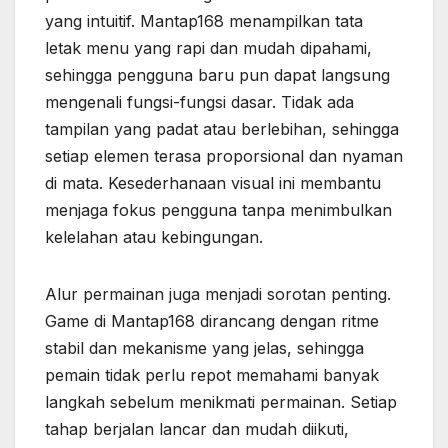
yang intuitif. Mantap168 menampilkan tata
letak menu yang rapi dan mudah dipahami,
sehingga pengguna baru pun dapat langsung
mengenali fungsi-fungsi dasar. Tidak ada
tampilan yang padat atau berlebihan, sehingga
setiap elemen terasa proporsional dan nyaman
di mata. Kesederhanaan visual ini membantu
menjaga fokus pengguna tanpa menimbulkan
kelelahan atau kebingungan.
Alur permainan juga menjadi sorotan penting.
Game di Mantap168 dirancang dengan ritme
stabil dan mekanisme yang jelas, sehingga
pemain tidak perlu repot memahami banyak
langkah sebelum menikmati permainan. Setiap
tahap berjalan lancar dan mudah diikuti,