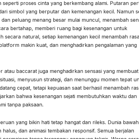
n seperti proses cinta yang berkembang alami. Putaran pe
ri simbol yang berputar dan kemenangan kecil. Namun se
us, dan peluang menang besar mulai muncul, menambah sen
secara bertahap, memberi ruang bagi kesenangan untuk
h secara natural, setiap kemenangan kecil menambah ras
platform makin kuat, dan menghadirkan pengalaman yang
oker atau baccarat juga menghadirkan sensasi yang membuat
a situasi, menyusun strategi, dan menunggu momen tepat u
datang cepat, tetapi kepuasan saat berhasil menambah ras
ngajarkan bahwa kesenangan sejati membutuhkan waktu dan
ami tanpa paksaan.
uan yang bikin hati tetap hangat dan rileks. Dunia bawah
n halus, dan animasi tembakan responsif. Semua berjalan