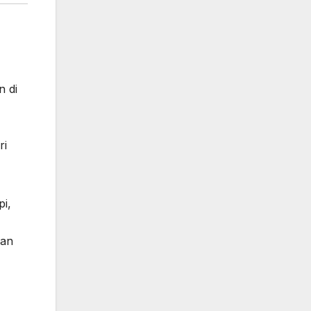
n di
ri
i,
nan