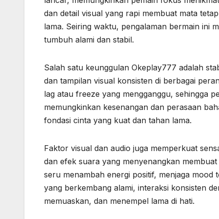
lancar, memungkinkan pemain fokus menikmati
dan detail visual yang rapi membuat mata te
lama. Seiring waktu, pengalaman bermain ini 
tumbuh alami dan stabil.
Salah satu keunggulan Okeplay777 adalah stabi
dan tampilan visual konsisten di berbagai pe
lag atau freeze yang mengganggu, sehingga pem
memungkinkan kesenangan dan perasaan bahagia
fondasi cinta yang kuat dan tahan lama.
Faktor visual dan audio juga memperkuat sensa
dan efek suara yang menyenangkan membuat se
seru menambah energi positif, menjaga mood te
yang berkembang alami, interaksi konsisten 
memuaskan, dan menempel lama di hati.