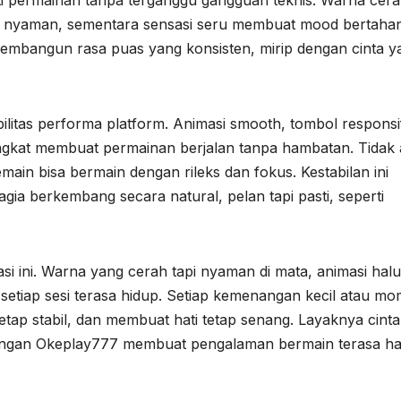
 permainan tanpa terganggu gangguan teknis. Warna cer
tap nyaman, sementara sensasi seru membuat mood bertaha
membangun rasa puas yang konsisten, mirip dengan cinta y
litas performa platform. Animasi smooth, tombol responsi
rangkat membuat permainan berjalan tanpa hambatan. Tidak
ain bisa bermain dengan rileks dan fokus. Kestabilan ini
 berkembang secara natural, pelan tapi pasti, seperti
si ini. Warna yang cerah tapi nyaman di mata, animasi halu
tiap sesi terasa hidup. Setiap kemenangan kecil atau m
tap stabil, dan membuat hati tetap senang. Layaknya cinta
dengan Okeplay777 membuat pengalaman bermain terasa ha