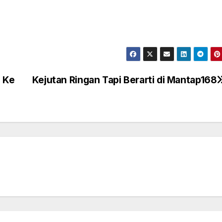
 Ke
Kejutan Ringan Tapi Berarti di Mantap168