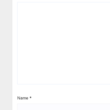
Name
*