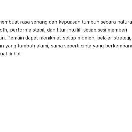
embuat rasa senang dan kepuasan tumbuh secara natural
 performa stabil, dan fitur intuitif, setiap sesi memberi
 Pemain dapat menikmati setiap momen, belajar strategi,
n yang tumbuh alami, sama seperti cinta yang berkemban
at di hati.