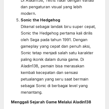
Di Aladin138, Tetris hadir dengan variasi
dan pengaturan visual yang lebih
modern.
Sonic the Hedgehog
Dikenal sebagai landak biru super cepat,
Sonic the Hedgehog pertama kali dirilis
oleh Sega pada tahun 1991. Dengan
gameplay yang cepat dan penuh aksi,
Sonic tetap menjadi salah satu karakter
paling ikonik dalam dunia game. Di
Aladin138, pemain bisa merasakan
kembali kecepatan dan sensasi
petualangan yang seru saat bermain
sebagai Sonic di berbagai level yang
menantang.
Menggali Sejarah Game Melalui Aladin138