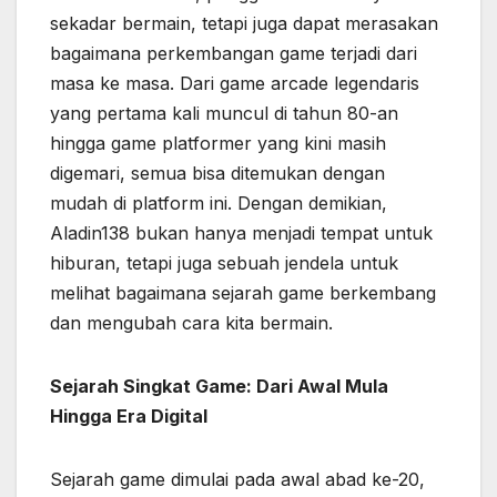
sekadar bermain, tetapi juga dapat merasakan
bagaimana perkembangan game terjadi dari
masa ke masa. Dari game arcade legendaris
yang pertama kali muncul di tahun 80-an
hingga game platformer yang kini masih
digemari, semua bisa ditemukan dengan
mudah di platform ini. Dengan demikian,
Aladin138 bukan hanya menjadi tempat untuk
hiburan, tetapi juga sebuah jendela untuk
melihat bagaimana sejarah game berkembang
dan mengubah cara kita bermain.
Sejarah Singkat Game: Dari Awal Mula
Hingga Era Digital
Sejarah game dimulai pada awal abad ke-20,