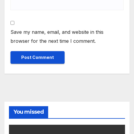
Save my name, email, and website in this
browser for the next time I comment.
You missed