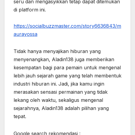
seru dan mengasyikkan tetap dapat ditemukan
di platform ini.
https://socialbuzzmaster.com/story6636843/m
aurayossa
Tidak hanya menyajikan hiburan yang
menyenangkan, Aladin138 juga memberikan
kesempatan bagi para pemain untuk mengenal
lebih jauh sejarah game yang telah membentuk
industri hiburan ini. Jadi, jika kamu ingin
merasakan sensasi permainan yang tidak
lekang oleh waktu, sekaligus mengenal
sejarahnya, Aladin138 adalah pilihan yang
tepat.
Google search rekomendasi :