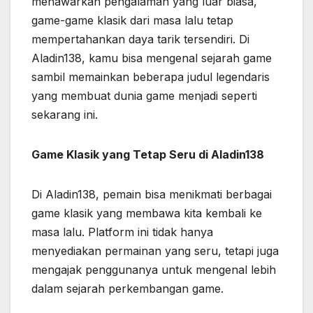
menawarkan pengalaman yang luar biasa,
game-game klasik dari masa lalu tetap
mempertahankan daya tarik tersendiri. Di
Aladin138, kamu bisa mengenal sejarah game
sambil memainkan beberapa judul legendaris
yang membuat dunia game menjadi seperti
sekarang ini.
Game Klasik yang Tetap Seru di Aladin138
Di Aladin138, pemain bisa menikmati berbagai
game klasik yang membawa kita kembali ke
masa lalu. Platform ini tidak hanya
menyediakan permainan yang seru, tetapi juga
mengajak penggunanya untuk mengenal lebih
dalam sejarah perkembangan game.