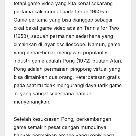
tetapi game video yang kita kenal sekarang
pertama kali muncul pada tahun 1950-an.
Game pertama yang bisa dianggap sebagai
cikal bakal game video adalah Tennis for Two
(1958), sebuah permainan sederhana yang
dimainkan di layar oscilloscope. Namun, game
yang benar-benar mengawali popularitas
industri game adalah Pong (1972) buatan Atari.
Pong adalah permainan pingpong virtual yang
bisa dimainkan dua orang. Keterbatasan grafis
pada saat itu tidak mengurangi daya tarik game
ini yang sangat sederhana namun
menyenangkan.
Setelah kesuksesan Pong, perkembangan
game semakin pesat dengan munculnya
banyak permainan arcade yang ikonik pada