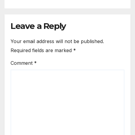
Leave a Reply
Your email address will not be published.
Required fields are marked
*
Comment
*