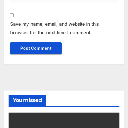
Save my name, email, and website in this
browser for the next time I comment.
You missed