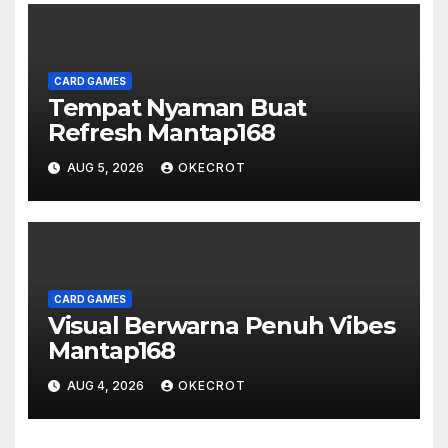
CARD GAMES
Tempat Nyaman Buat
Refresh Mantap168
AUG 5, 2026
OKECROT
CARD GAMES
Visual Berwarna Penuh Vibes
Mantap168
AUG 4, 2026
OKECROT