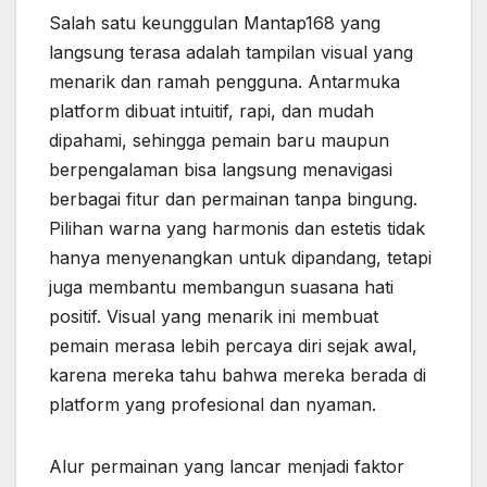
Salah satu keunggulan Mantap168 yang
langsung terasa adalah tampilan visual yang
menarik dan ramah pengguna. Antarmuka
platform dibuat intuitif, rapi, dan mudah
dipahami, sehingga pemain baru maupun
berpengalaman bisa langsung menavigasi
berbagai fitur dan permainan tanpa bingung.
Pilihan warna yang harmonis dan estetis tidak
hanya menyenangkan untuk dipandang, tetapi
juga membantu membangun suasana hati
positif. Visual yang menarik ini membuat
pemain merasa lebih percaya diri sejak awal,
karena mereka tahu bahwa mereka berada di
platform yang profesional dan nyaman.
Alur permainan yang lancar menjadi faktor