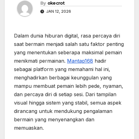
By
okecrot
JAN 12, 2026
Dalam dunia hiburan digital, rasa percaya diri
saat bermain menjadi salah satu faktor penting
yang menentukan seberapa maksimal pemain
menikmati permainan.
Mantap168
hadir
sebagai platform yang memahami hal ini,
menghadirkan berbagai keunggulan yang
mampu membuat pemain lebih pede, nyaman,
dan percaya diri di setiap sesi. Dari tampilan
visual hingga sistem yang stabil, semua aspek
dirancang untuk mendukung pengalaman
bermain yang menyenangkan dan
memuaskan.