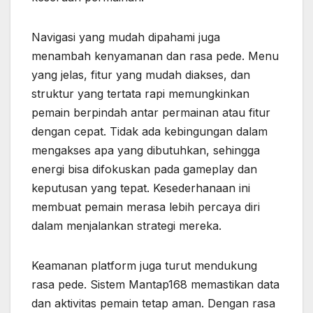
Navigasi yang mudah dipahami juga
menambah kenyamanan dan rasa pede. Menu
yang jelas, fitur yang mudah diakses, dan
struktur yang tertata rapi memungkinkan
pemain berpindah antar permainan atau fitur
dengan cepat. Tidak ada kebingungan dalam
mengakses apa yang dibutuhkan, sehingga
energi bisa difokuskan pada gameplay dan
keputusan yang tepat. Kesederhanaan ini
membuat pemain merasa lebih percaya diri
dalam menjalankan strategi mereka.
Keamanan platform juga turut mendukung
rasa pede. Sistem Mantap168 memastikan data
dan aktivitas pemain tetap aman. Dengan rasa