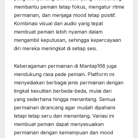
membantu pemain tetap fokus, mengatur ritme
permainan, dan menjaga mood tetap positif.
Kombinasi visual dan audio yang tepat
membuat pemain lebih nyaman dalam
mengambil keputusan, sehingga kepercayaan
diri mereka meningkat di setiap sesi.
Keberagaman permainan di Mantap168 juga
mendukung rasa pede pemain. Platform ini
menyediakan berbagai jenis permainan dengan
tingkat kesulitan berbeda-beda, mulai dari
yang sederhana hingga menantang. Semua
permainan dirancang agar mudah dipahami
tetapi tetap seru dan menantang. Variasi ini
membuat pemain dapat menyesuaikan
permainan dengan kemampuan dan mood