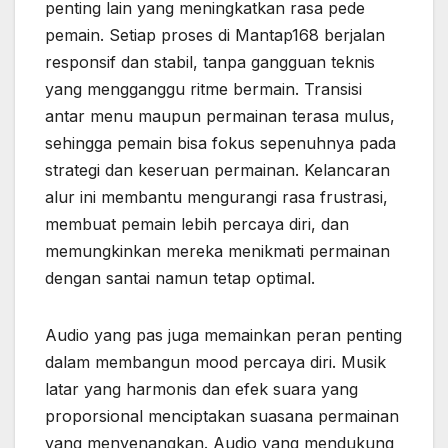
penting lain yang meningkatkan rasa pede
pemain. Setiap proses di Mantap168 berjalan
responsif dan stabil, tanpa gangguan teknis
yang mengganggu ritme bermain. Transisi
antar menu maupun permainan terasa mulus,
sehingga pemain bisa fokus sepenuhnya pada
strategi dan keseruan permainan. Kelancaran
alur ini membantu mengurangi rasa frustrasi,
membuat pemain lebih percaya diri, dan
memungkinkan mereka menikmati permainan
dengan santai namun tetap optimal.
Audio yang pas juga memainkan peran penting
dalam membangun mood percaya diri. Musik
latar yang harmonis dan efek suara yang
proporsional menciptakan suasana permainan
yang menyenangkan. Audio yang mendukung