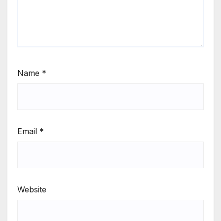
Name
*
Email
*
Website