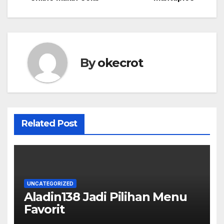
navigation
By
okecrot
Related Post
UNCATEGORIZED
Aladin138 Jadi Pilihan Menu
Favorit