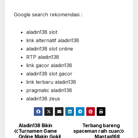
Google search rekomendasi :
aladin138 slot
link alternatif aladin138
aladin138 slot online
RTP aladin138
link gacor aladin138
aladin138 slot gacor
link terbaru aladin138
pragmatic aladin138
aladin138 zeus
Aladin138 Bikin
Terbang bareng
Post
Turnamen Game
spaceman raih cuan
Online Makin Gokil
Mantap168