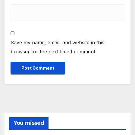
Save my name, email, and website in this
browser for the next time I comment.
You missed