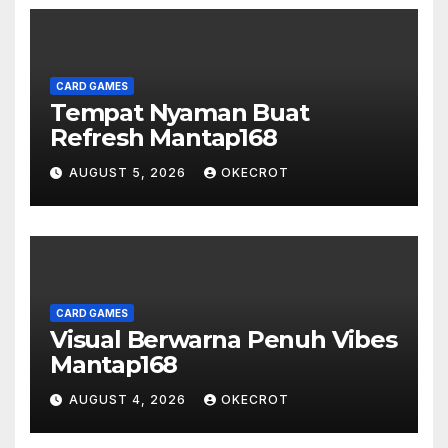
CARD GAMES
Tempat Nyaman Buat
Refresh Mantap168
AUGUST 5, 2026
OKECROT
CARD GAMES
Visual Berwarna Penuh Vibes
Mantap168
AUGUST 4, 2026
OKECROT