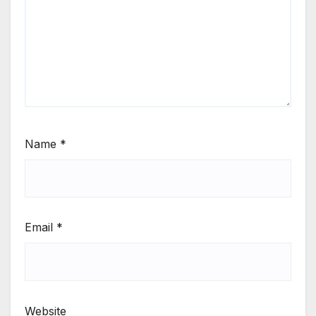
Name
*
Email
*
Website