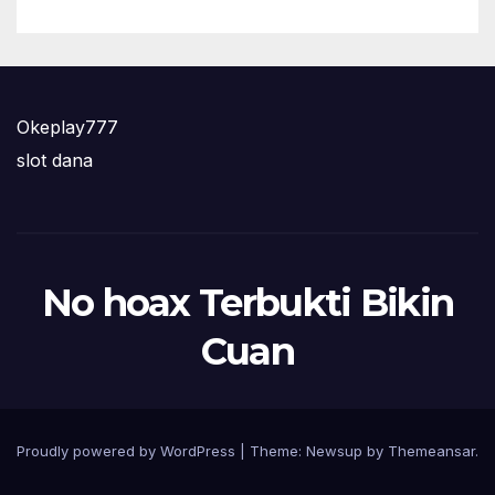
Okeplay777
slot dana
No hoax Terbukti Bikin
Cuan
Proudly powered by WordPress
|
Theme:
Newsup
by
Themeansar
.