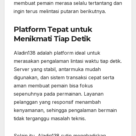
membuat pemain merasa selalu tertantang dan
ingin terus melintasi putaran berikutnya.
Platform Tepat untuk
Menikmati Tiap Detik
Aladin138 adalah platform ideal untuk
merasakan pengalaman lintasi waktu tiap detik.
Server yang stabil, antarmuka mudah
digunakan, dan sistem transaksi cepat serta
aman membuat pemain bisa fokus
sepenuhnya pada permainan. Layanan
pelanggan yang responsif menambah
kenyamanan, sehingga pengalaman bermain
tidak terganggu masalah teknis.
Selain itu, Aladin138 rutin menghadirkan