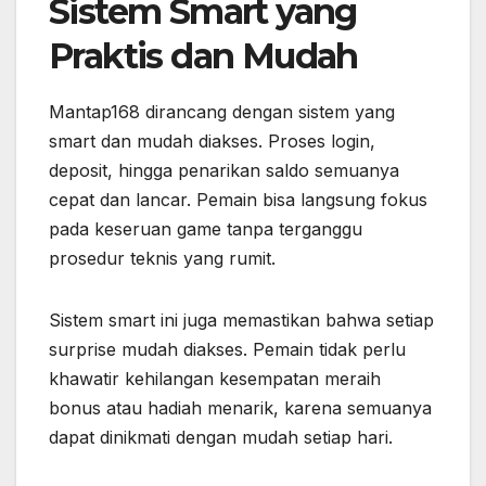
Sistem Smart yang
Praktis dan Mudah
Mantap168 dirancang dengan sistem yang
smart dan mudah diakses. Proses login,
deposit, hingga penarikan saldo semuanya
cepat dan lancar. Pemain bisa langsung fokus
pada keseruan game tanpa terganggu
prosedur teknis yang rumit.
Sistem smart ini juga memastikan bahwa setiap
surprise mudah diakses. Pemain tidak perlu
khawatir kehilangan kesempatan meraih
bonus atau hadiah menarik, karena semuanya
dapat dinikmati dengan mudah setiap hari.