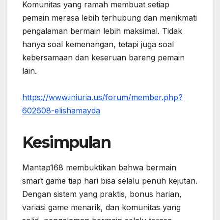
Komunitas yang ramah membuat setiap
pemain merasa lebih terhubung dan menikmati
pengalaman bermain lebih maksimal. Tidak
hanya soal kemenangan, tetapi juga soal
kebersamaan dan keseruan bareng pemain
lain.
https://www.iniuria.us/forum/member.php?
602608-elishamayda
Kesimpulan
Mantap168 membuktikan bahwa bermain
smart game tiap hari bisa selalu penuh kejutan.
Dengan sistem yang praktis, bonus harian,
variasi game menarik, dan komunitas yang