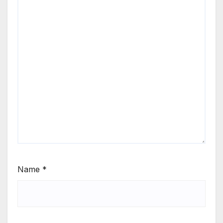
Name
*