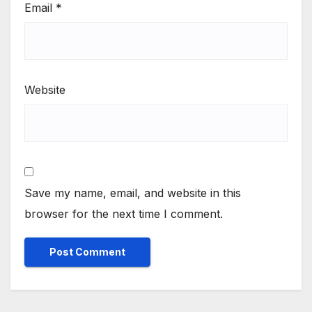
Email
*
Website
Save my name, email, and website in this
browser for the next time I comment.