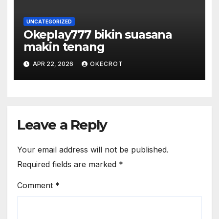
UNCATEGORIZED
Okeplay777 bikin suasana
makin tenang
APR 22, 2026
OKECROT
Leave a Reply
Your email address will not be published.
Required fields are marked
*
Comment
*