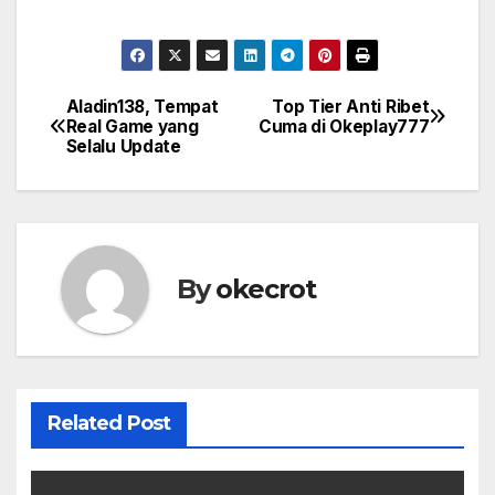
Aladin138, Tempat
Top Tier Anti Ribet
Post
Real Game yang
Cuma di Okeplay777
Selalu Update
navigation
By
okecrot
Related Post