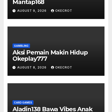
Mantap168
AUGUST 9, 2026
OKECROT
GAMBLING
Aksi Pemain Makin Hidup
Okeplay777
AUGUST 8, 2026
OKECROT
CARD GAMES
Aladin138 Bawa Vibes Anak