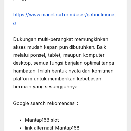
https://www.magcloud.com/user/gabrielmonat
a
Dukungan multi-perangkat memungkinkan
akses mudah kapan pun dibutuhkan. Baik
melalui ponsel, tablet, maupun komputer
desktop, semua fungsi berjalan optimal tanpa
hambatan. Inilah bentuk nyata dari komitmen
platform untuk memberikan kebebasan
bermain yang sesungguhnya.
Google search rekomendasi :
Mantap168 slot
link alternatif Mantap168