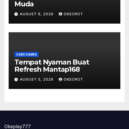
Muda
AUGUST 6, 2026
OKECROT
CARD GAMES
Tempat Nyaman Buat
Refresh Mantap168
AUGUST 5, 2026
OKECROT
Okeplay777