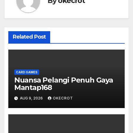
By
okecrot
Related Post
CARD GAMES
Nuansa Pelangi Penuh Gaya
Mantap168
AUG 9, 2026
OKECROT