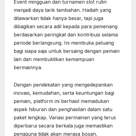
Event mingguan dan turnamen slot rutin
menjadi daya tarik tambahan. Hadiah yang
ditawarkan tidak hanya besar, tapi juga
dibagikan secara adil kepada para pemenang
berdasarkan peringkat dan kontribusi selama
periode berlangsung. Ini membuka peluang
bagi siapa saja untuk bersaing dengan pemain
lain dan membuktikan kemampuan
bermainnya.
Dengan pendekatan yang mengedepankan
inovasi, kemudahan, serta keuntungan bagi
pemain, platform ini berhasil memadukan
aspek hiburan dan penghasilan dalam satu
paket lengkap. Variasi permainan yang terus
diperbarui secara berkala juga memastikan
pengguna tidak akan merasa bosan.