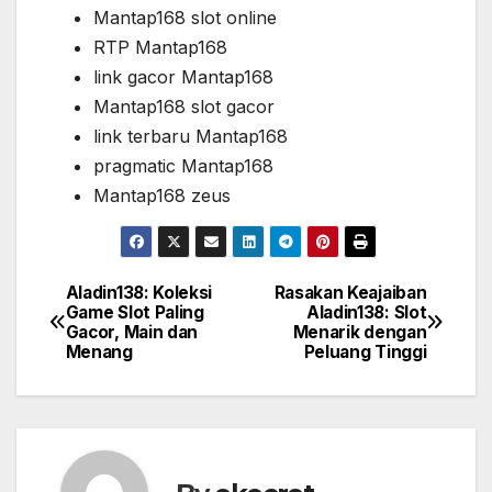
Mantap168 slot online
RTP Mantap168
link gacor Mantap168
Mantap168 slot gacor
link terbaru Mantap168
pragmatic Mantap168
Mantap168 zeus
Aladin138: Koleksi
Rasakan Keajaiban
Post
Game Slot Paling
Aladin138: Slot
Gacor, Main dan
Menarik dengan
navigation
Menang
Peluang Tinggi