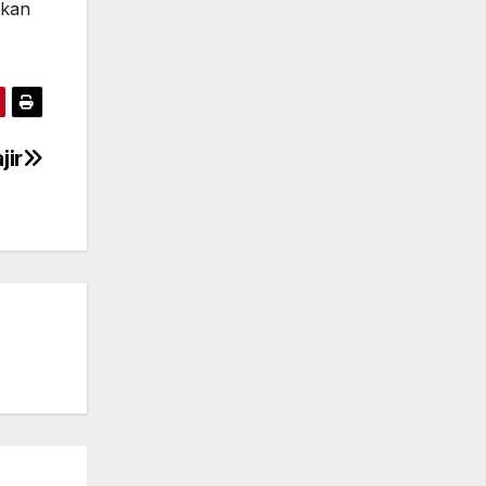
ikan
jir