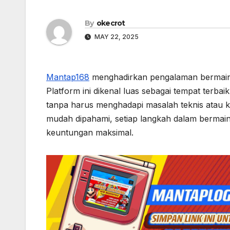
By
okecrot
MAY 22, 2025
Mantap168
menghadirkan pengalaman bermain 
Platform ini dikenal luas sebagai tempat terb
tanpa harus menghadapi masalah teknis atau 
mudah dipahami, setiap langkah dalam berma
keuntungan maksimal.