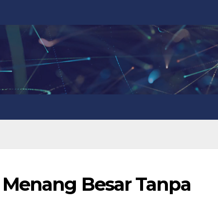
a Menang Besar Tanpa