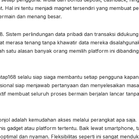
aat. Hal ini tentu menjadi magnet tersendiri yang membuat p
ermain dan menang besar.
. Sistem perlindungan data pribadi dan transaksi didukung
at merasa tenang tanpa khawatir data mereka disalahguna
ah satu alasan banyak orang memilih platform ini dibandin
ntap168 selalu siap siaga membantu setiap pengguna kapa
esional siap menjawab pertanyaan dan menyelesaikan masa
tif membuat seluruh proses bermain berjalan lancar tanp
jol adalah kemudahan akses melalui perangkat apa saja.
s gadget atau platform tertentu. Baik lewat smartphone, ta
timal dan nyaman. Fleksibilitas seperti ini sangat mendu