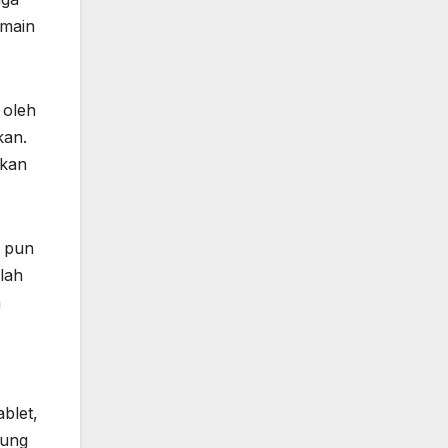
emain
 oleh
kan.
gkan
n pun
lah
a
blet,
kung