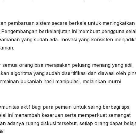
ukan pembaruan sistem secara berkala untuk meningkatkan
u. Pengembangan berkelanjutan ini membuat pengguna sela
yamanan yang sudah ada. Inovasi yang konsisten menjadik
zaman.
r semua orang bisa merasakan peluang menang yang adil.
n algoritma yang sudah disertifikasi dan diawasi oleh pih
ermainan bukanlah hasil manipulasi, melainkan murni
unitas aktif bagi para pemain untuk saling berbagi tips,
sosial ini menambah keseruan serta memperkuat semangat
n adanya ruang diskusi tersebut, setiap orang dapat belaj
k.