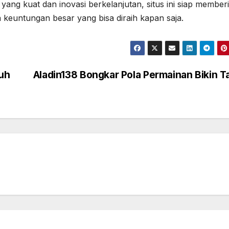
 yang kuat dan inovasi berkelanjutan, situs ini siap member
 keuntungan besar yang bisa diraih kapan saja.
nuh
Aladin138 Bongkar Pola Permainan Bikin Ta