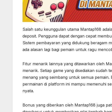
Salah satu keunggulan utama Mantap168 adala
deposit. Pengguna dapat dengan cepat membu
Sistem pembayaran yang didukung beragam met
ada alasan lagi bagi pemain untuk ragu menco
Fitur menarik lainnya yang ditawarkan oleh Ma
menarik. Setiap game yang disediakan sudah te
menang yang seimbang untuk semua pemain. B
permainan di platform ini mampu memenuhi s
nyata.
Bonus yang diberikan oleh Mantap168 juga pat
diperbarui untuk memberikan nilai tambah bagi