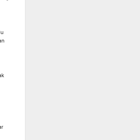
lu
an
ak
ar