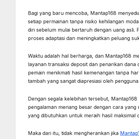
Bagi yang baru mencoba, Mantap168 menyedi
setiap permainan tanpa risiko kehilangan moda
diri sebelum mulai bertaruh dengan uang asli.
proses adaptasi dan meningkatkan peluang suk
Waktu adalah hal berharga, dan Mantap168 me
layanan transaksi deposit dan penarikan dana
pemain menikmati hasil kemenangan tanpa haru
tambah yang sangat diapresiasi oleh pengguna 
Dengan segala kelebihan tersebut, Mantap168 
pengalaman menang besar dengan cara yang 
yang dibutuhkan untuk meraih hasil maksimal
Maka dari itu, tidak mengherankan jika
Mantap