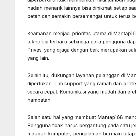
hadiah menarik lainnya bisa dinikmati setiap s
betah dan semakin bersemangat untuk terus b
Keamanan menjadi prioritas utama di Mantap168
teknologi terbaru sehingga para pengguna dap
Privasi yang dijaga dengan baik merupakan sal
yang lain.
Selain itu, dukungan layanan pelanggan di Ma
diperlukan. Tim support yang ramah dan prof
secara cepat. Komunikasi yang mudah dan efek
hambatan.
Salah satu hal yang membuat Mantap168 menon
Pengguna tidak harus bergantung pada satu jeni
maupun komputer, pengalaman bermain tetap op