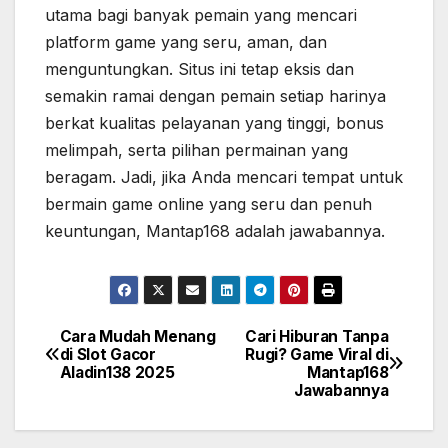
utama bagi banyak pemain yang mencari
platform game yang seru, aman, dan
menguntungkan. Situs ini tetap eksis dan
semakin ramai dengan pemain setiap harinya
berkat kualitas pelayanan yang tinggi, bonus
melimpah, serta pilihan permainan yang
beragam. Jadi, jika Anda mencari tempat untuk
bermain game online yang seru dan penuh
keuntungan, Mantap168 adalah jawabannya.
Cara Mudah Menang
Cari Hiburan Tanpa
Post
di Slot Gacor
Rugi? Game Viral di
Aladin138 2025
Mantap168
navigation
Jawabannya