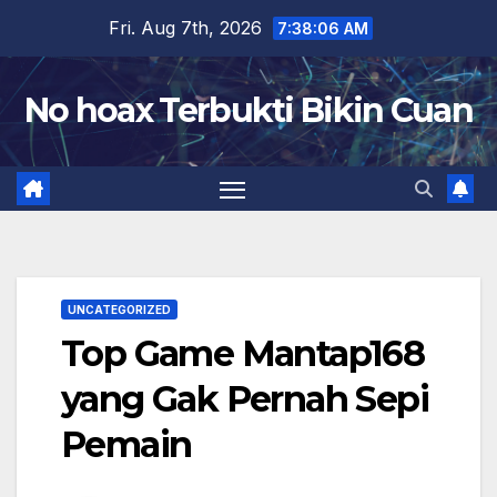
Skip
Fri. Aug 7th, 2026
7:38:07 AM
to
content
No hoax Terbukti Bikin Cuan
UNCATEGORIZED
Top Game Mantap168
yang Gak Pernah Sepi
Pemain