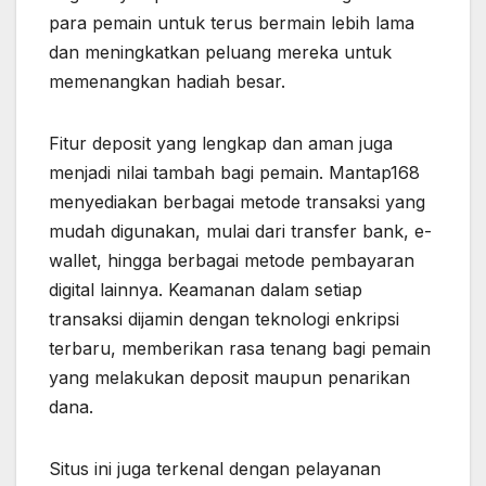
para pemain untuk terus bermain lebih lama
dan meningkatkan peluang mereka untuk
memenangkan hadiah besar.
Fitur deposit yang lengkap dan aman juga
menjadi nilai tambah bagi pemain. Mantap168
menyediakan berbagai metode transaksi yang
mudah digunakan, mulai dari transfer bank, e-
wallet, hingga berbagai metode pembayaran
digital lainnya. Keamanan dalam setiap
transaksi dijamin dengan teknologi enkripsi
terbaru, memberikan rasa tenang bagi pemain
yang melakukan deposit maupun penarikan
dana.
Situs ini juga terkenal dengan pelayanan