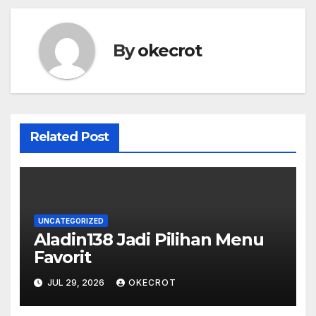
By
okecrot
Related Post
UNCATEGORIZED
Aladin138 Jadi Pilihan Menu
Favorit
JUL 29, 2026
OKECROT