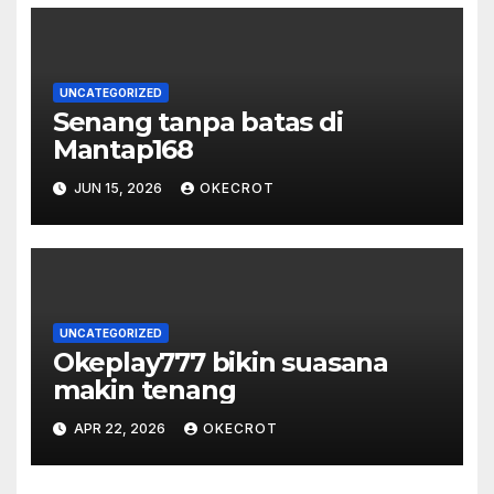
UNCATEGORIZED
Senang tanpa batas di
Mantap168
JUN 15, 2026
OKECROT
UNCATEGORIZED
Okeplay777 bikin suasana
makin tenang
APR 22, 2026
OKECROT