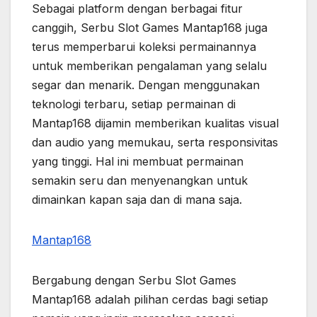
Sebagai platform dengan berbagai fitur
canggih, Serbu Slot Games Mantap168 juga
terus memperbarui koleksi permainannya
untuk memberikan pengalaman yang selalu
segar dan menarik. Dengan menggunakan
teknologi terbaru, setiap permainan di
Mantap168 dijamin memberikan kualitas visual
dan audio yang memukau, serta responsivitas
yang tinggi. Hal ini membuat permainan
semakin seru dan menyenangkan untuk
dimainkan kapan saja dan di mana saja.
Mantap168
Bergabung dengan Serbu Slot Games
Mantap168 adalah pilihan cerdas bagi setiap