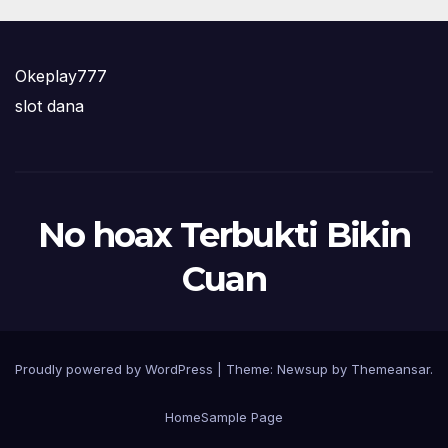
Okeplay777
slot dana
No hoax Terbukti Bikin
Cuan
Proudly powered by WordPress
|
Theme:
Newsup
by
Themeansar
.
Home
Sample Page