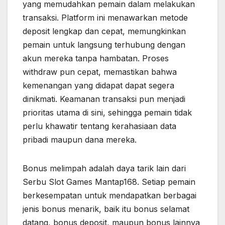
yang memudahkan pemain dalam melakukan
transaksi. Platform ini menawarkan metode
deposit lengkap dan cepat, memungkinkan
pemain untuk langsung terhubung dengan
akun mereka tanpa hambatan. Proses
withdraw pun cepat, memastikan bahwa
kemenangan yang didapat dapat segera
dinikmati. Keamanan transaksi pun menjadi
prioritas utama di sini, sehingga pemain tidak
perlu khawatir tentang kerahasiaan data
pribadi maupun dana mereka.
Bonus melimpah adalah daya tarik lain dari
Serbu Slot Games Mantap168. Setiap pemain
berkesempatan untuk mendapatkan berbagai
jenis bonus menarik, baik itu bonus selamat
datang, bonus deposit, maupun bonus lainnya