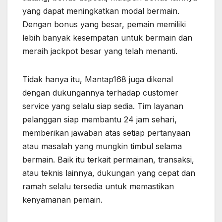
yang dapat meningkatkan modal bermain.
Dengan bonus yang besar, pemain memiliki
lebih banyak kesempatan untuk bermain dan
meraih jackpot besar yang telah menanti.
Tidak hanya itu, Mantap168 juga dikenal
dengan dukungannya terhadap customer
service yang selalu siap sedia. Tim layanan
pelanggan siap membantu 24 jam sehari,
memberikan jawaban atas setiap pertanyaan
atau masalah yang mungkin timbul selama
bermain. Baik itu terkait permainan, transaksi,
atau teknis lainnya, dukungan yang cepat dan
ramah selalu tersedia untuk memastikan
kenyamanan pemain.