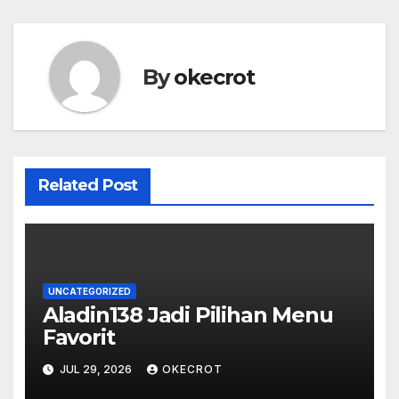
By
okecrot
Related Post
UNCATEGORIZED
Aladin138 Jadi Pilihan Menu
Favorit
JUL 29, 2026
OKECROT