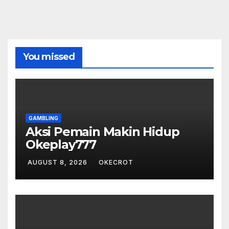
You missed
GAMBLING
Aksi Pemain Makin Hidup
Okeplay777
AUGUST 8, 2026
OKECROT