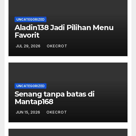
UNCATEGORIZED
Aladin138 Jadi Pilihan Menu
Favorit
JUL 29, 2026
OKECROT
UNCATEGORIZED
Senang tanpa batas di
Mantap168
JUN 15, 2026
OKECROT