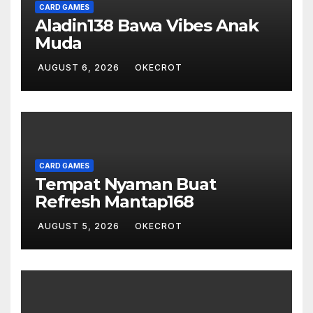
CARD GAMES
Aladin138 Bawa Vibes Anak
Muda
AUGUST 6, 2026
OKECROT
CARD GAMES
Tempat Nyaman Buat
Refresh Mantap168
AUGUST 5, 2026
OKECROT