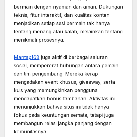
bermain dengan nyaman dan aman. Dukungan
teknis, fitur interaktif, dan kualitas konten
menjadikan setiap sesi bermain tak hanya
tentang menang atau kalah, melainkan tentang
menikmati prosesnya.
Mantap168
juga aktif di berbagai saluran
sosial, mempererat hubungan antara pemain
dan tim pengembang. Mereka kerap
mengadakan event khusus, giveaway, serta
kuis yang memungkinkan pengguna
mendapatkan bonus tambahan. Aktivitas ini
menunjukkan bahwa situs ini tidak hanya
fokus pada keuntungan semata, tetapi juga
membangun relasi jangka panjang dengan
komunitasnya.