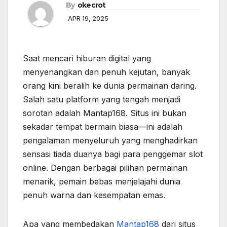
By
okecrot
APR 19, 2025
Saat mencari hiburan digital yang
menyenangkan dan penuh kejutan, banyak
orang kini beralih ke dunia permainan daring.
Salah satu platform yang tengah menjadi
sorotan adalah Mantap168. Situs ini bukan
sekadar tempat bermain biasa—ini adalah
pengalaman menyeluruh yang menghadirkan
sensasi tiada duanya bagi para penggemar slot
online. Dengan berbagai pilihan permainan
menarik, pemain bebas menjelajahi dunia
penuh warna dan kesempatan emas.
Apa yang membedakan
Mantap168
dari situs