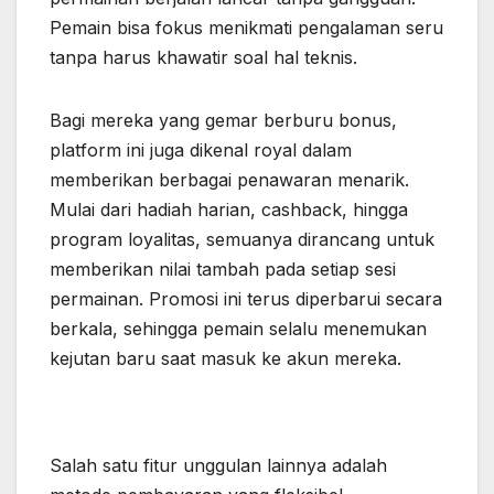
Pemain bisa fokus menikmati pengalaman seru
tanpa harus khawatir soal hal teknis.
Bagi mereka yang gemar berburu bonus,
platform ini juga dikenal royal dalam
memberikan berbagai penawaran menarik.
Mulai dari hadiah harian, cashback, hingga
program loyalitas, semuanya dirancang untuk
memberikan nilai tambah pada setiap sesi
permainan. Promosi ini terus diperbarui secara
berkala, sehingga pemain selalu menemukan
kejutan baru saat masuk ke akun mereka.
Salah satu fitur unggulan lainnya adalah