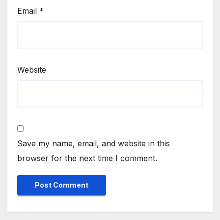
Email
*
Website
Save my name, email, and website in this
browser for the next time I comment.