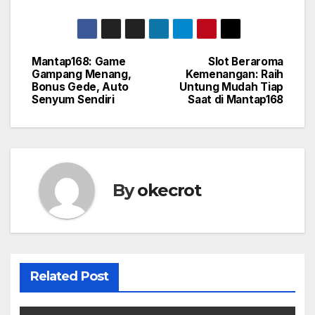
Mantap168: Game
Slot Beraroma
Post
Gampang Menang,
Kemenangan: Raih
Bonus Gede, Auto
Untung Mudah Tiap
navigation
Senyum Sendiri
Saat di Mantap168
By
okecrot
Related Post