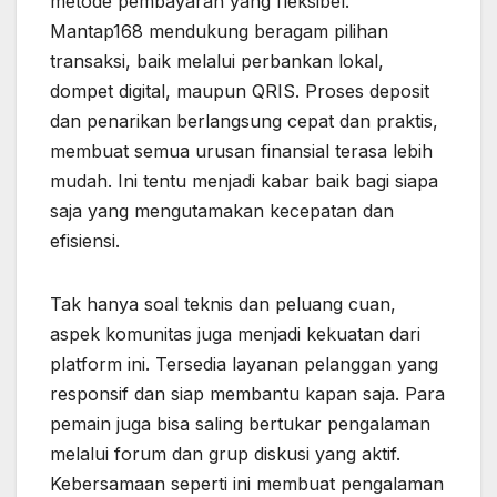
metode pembayaran yang fleksibel.
Mantap168 mendukung beragam pilihan
transaksi, baik melalui perbankan lokal,
dompet digital, maupun QRIS. Proses deposit
dan penarikan berlangsung cepat dan praktis,
membuat semua urusan finansial terasa lebih
mudah. Ini tentu menjadi kabar baik bagi siapa
saja yang mengutamakan kecepatan dan
efisiensi.
Tak hanya soal teknis dan peluang cuan,
aspek komunitas juga menjadi kekuatan dari
platform ini. Tersedia layanan pelanggan yang
responsif dan siap membantu kapan saja. Para
pemain juga bisa saling bertukar pengalaman
melalui forum dan grup diskusi yang aktif.
Kebersamaan seperti ini membuat pengalaman