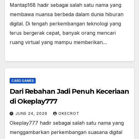
Mantap168 hadir sebagai salah satu nama yang
membawa nuansa berbeda dalam dunia hiburan
digital. Di tengah perkembangan teknologi yang
terus bergerak cepat, banyak orang mencari
ruang virtual yang mampu memberikan…
CARD GAMES
Dari Rebahan Jadi Penuh Keceriaan
di Okeplay777
JUNE 24, 2026
OKECROT
Okeplay777 hadir sebagai salah satu nama yang
menggambarkan perkembangan suasana digital