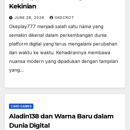
Kekinian
JUNE 28, 2026
OKECROT
Okeplay777 menjadi salah satu nama yang
semakin dikenal dalam perkembangan dunia
platform digital yang terus mengalami perubahan
dari waktu ke waktu. Kehadirannya membawa
nuansa modern yang dipadukan dengan tampilan
yang…
CARD GAMES
Aladin138 dan Warna Baru dalam
Dunia Digital