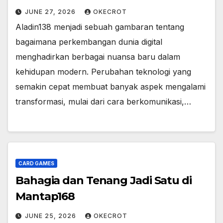
JUNE 27, 2026
OKECROT
Aladin138 menjadi sebuah gambaran tentang
bagaimana perkembangan dunia digital
menghadirkan berbagai nuansa baru dalam
kehidupan modern. Perubahan teknologi yang
semakin cepat membuat banyak aspek mengalami
transformasi, mulai dari cara berkomunikasi,…
CARD GAMES
Bahagia dan Tenang Jadi Satu di
Mantap168
JUNE 25, 2026
OKECROT