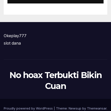
Okeplay777
slot dana
No hoax Terbukti Bikin
Cuan
Proudly powered by WordPress
|
Theme:
Newsup
by
Themeansar
.